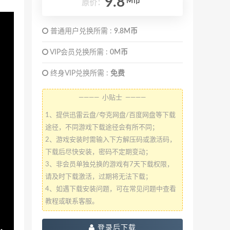
9.8
M币
原价：
普通用户兑换所需 :
9.8M币
VIP会员兑换所需 :
0M币
终身VIP兑换所需 :
免费
———— 小贴士 ————
1、提供迅雷云盘/夸克网盘/百度网盘等下载
途径，不同游戏下载途径会有所不同；
2、游戏安装时需输入下方解压码或激活码，
下载后尽快安装，密码不定期变动；
3、非会员单独兑换的游戏有7天下载权限，
请及时下载激活，过期将无法下载；
4、如遇下载安装问题，可在常见问题中查看
教程或联系客服。
登录后下载