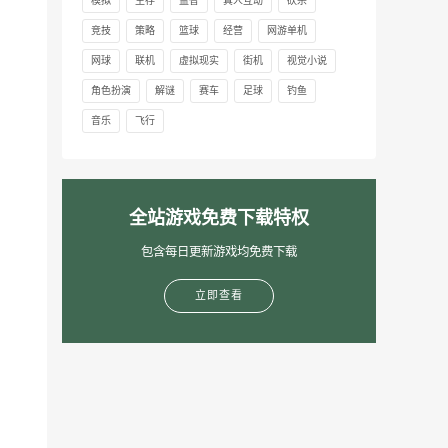
模拟
生存
益智
真人互动
砍杀
竞技
策略
篮球
经营
网游单机
网球
联机
虚拟现实
街机
视觉小说
角色扮演
解谜
赛车
足球
钓鱼
音乐
飞行
全站游戏免费下载特权
包含每日更新游戏均免费下载
立即查看