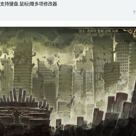
中文|支持键盘.鼠标|赠多项修改器