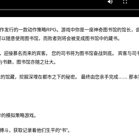
Moon制作发行的一款动作策略RPG。游戏中你是一座神奇图书馆的馆长，
可以随意使用图书馆，而败者则将会被变成图书馆中的藏书。
，迎接慕名而来的宾客。 您的司书将为图书馆奋战到底。 宾客与司
为书籍，图书馆亦随之壮大。
馆藏，挖掘深埋在都市之下的秘密。 最终由您亲手完成…… 那本
作的模拟策略游戏。
斗，获取记录着他们生平的“书”。