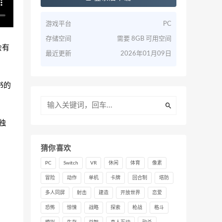
游戏平台
PC
存储空间
需要 8GB 可用空间
会有
最近更新
2026年01月09日
书的
独
猜你喜欢
PC
Switch
VR
休闲
体育
像素
冒险
动作
单机
卡牌
回合制
塔防
多人同屏
射击
建造
开放世界
恋爱
恐怖
惊悚
战略
探索
枪战
格斗