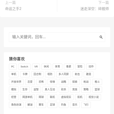
上一篇
下一篇
命运之手2
迷走深空：碎舰师
猜你喜欢
PC
Switch
VR
休闲
体育
像素
冒险
动作
单机
卡牌
回合制
塔防
多人同屏
射击
建造
开放世界
恋爱
恐怖
惊悚
战略
探索
枪战
格斗
模拟
生存
益智
真人互动
砍杀
竞技
策略
篮球
经营
网游单机
网球
联机
虚拟现实
街机
视觉小说
角色扮演
解谜
赛车
足球
钓鱼
音乐
飞行