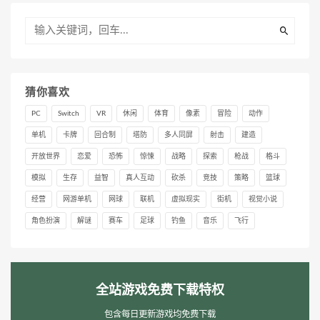
猜你喜欢
PC
Switch
VR
休闲
体育
像素
冒险
动作
单机
卡牌
回合制
塔防
多人同屏
射击
建造
开放世界
恋爱
恐怖
惊悚
战略
探索
枪战
格斗
模拟
生存
益智
真人互动
砍杀
竞技
策略
篮球
经营
网游单机
网球
联机
虚拟现实
街机
视觉小说
角色扮演
解谜
赛车
足球
钓鱼
音乐
飞行
全站游戏免费下载特权
包含每日更新游戏均免费下载