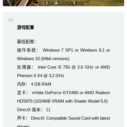
游戏配置
最低配置：
操作系统： Windows 7 SP1 or Windows 8.1 or
Windows 10 (64bit versions)
处理器： Intel Core i5 750 @ 2.6 GHz or AMD
Phenom II X4 @ 3.2 GHz
内存： 4 GB RAM
显卡： nVidia GeForce GTX460 or AMD Radeon
HD5870 (1024MB VRAM with Shader Model 5.0)
DirectX 版本： 11
声卡： DirectX Compatible Sound Card with latest
drivers