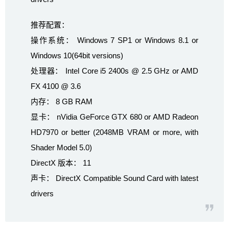
推荐配置：
操作系统： Windows 7 SP1 or Windows 8.1 or
Windows 10(64bit versions)
处理器： Intel Core i5 2400s @ 2.5 GHz or AMD
FX 4100 @ 3.6
内存： 8 GB RAM
显卡： nVidia GeForce GTX 680 or AMD Radeon
HD7970 or better (2048MB VRAM or more, with
Shader Model 5.0)
DirectX 版本： 11
声卡： DirectX Compatible Sound Card with latest
drivers