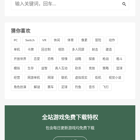
猜你喜欢
PC
Switch
VR
休闲
体育
像素
冒险
动作
单机
卡牌
回合制
塔防
多人同屏
射击
建造
开放世界
恋爱
恐怖
惊悚
战略
探索
枪战
格斗
模拟
生存
益智
真人互动
砍杀
竞技
策略
篮球
经营
网游单机
网球
联机
虚拟现实
街机
视觉小说
角色扮演
解谜
赛车
足球
钓鱼
音乐
飞行
全站游戏免费下载特权
包含每日更新游戏均免费下载