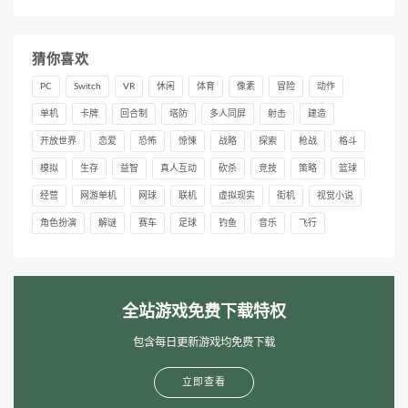
猜你喜欢
PC
Switch
VR
休闲
体育
像素
冒险
动作
单机
卡牌
回合制
塔防
多人同屏
射击
建造
开放世界
恋爱
恐怖
惊悚
战略
探索
枪战
格斗
模拟
生存
益智
真人互动
砍杀
竞技
策略
篮球
经营
网游单机
网球
联机
虚拟现实
街机
视觉小说
角色扮演
解谜
赛车
足球
钓鱼
音乐
飞行
全站游戏免费下载特权
包含每日更新游戏均免费下载
立即查看