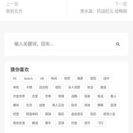
上一篇
下一篇
告别北方
黑水晶：抗战纪元 战略版
猜你喜欢
PC
Switch
VR
休闲
体育
像素
冒险
动作
单机
卡牌
回合制
塔防
多人同屏
射击
建造
开放世界
恋爱
恐怖
惊悚
战略
探索
枪战
格斗
模拟
生存
益智
真人互动
砍杀
竞技
策略
篮球
经营
网游单机
网球
联机
虚拟现实
街机
视觉小说
角色扮演
解谜
赛车
足球
钓鱼
音乐
飞行