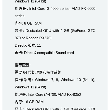
Windows 11 (64 bit)
处理器: Intel Core i3 4000 series, AMD FX 6000
series
内存: 8 GB RAM
显卡: Dedicated GPU with 4 GB (GeForce GTX
970 or Radeon RX570)
DirectX 版本: 11
声卡: DirectX compatible Sound card
推荐配置:
需要 64 位处理器和操作系统
操作系统: Windows 7, 8, Windows 10 (64 bit),
Windows 11 (64 bit)
处理器: Intel Core i7-4790, AMD FX-8350
内存: 16 GB RAM
显卡: Dedicated GPU with 8 GB (GeForce GTX