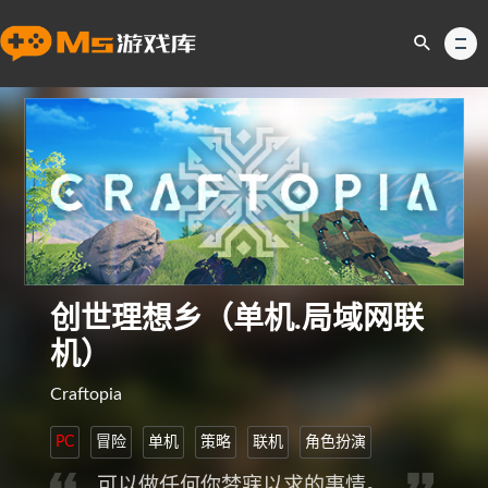
创世理想乡（单机.局域网联
机）
Craftopia
PC
冒险
单机
策略
联机
角色扮演
可以做任何你梦寐以求的事情。