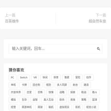
上一篇
下一篇
百英雄传
超自然车旅
猜你喜欢
PC
Switch
VR
休闲
体育
像素
冒险
动作
单机
卡牌
回合制
塔防
多人同屏
射击
建造
开放世界
恋爱
恐怖
惊悚
战略
探索
枪战
格斗
模拟
生存
益智
真人互动
砍杀
竞技
策略
篮球
经营
网游单机
网球
联机
虚拟现实
街机
视觉小说