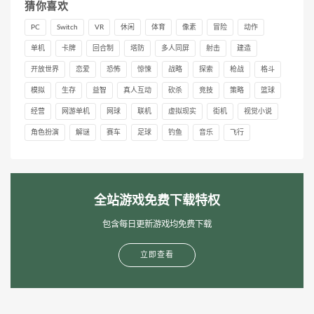
猜你喜欢
PC
Switch
VR
休闲
体育
像素
冒险
动作
单机
卡牌
回合制
塔防
多人同屏
射击
建造
开放世界
恋爱
恐怖
惊悚
战略
探索
枪战
格斗
模拟
生存
益智
真人互动
砍杀
竞技
策略
篮球
经营
网游单机
网球
联机
虚拟现实
街机
视觉小说
角色扮演
解谜
赛车
足球
钓鱼
音乐
飞行
全站游戏免费下载特权
包含每日更新游戏均免费下载
立即查看