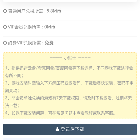
普通用户兑换所需 :
9.8M币
VIP会员兑换所需 :
0M币
终身VIP兑换所需 :
免费
———— 小贴士 ————
1、提供迅雷云盘/夸克网盘/百度网盘等下载途径，不同游戏下载途径会
有所不同；
2、游戏安装时需输入下方解压码或激活码，下载后尽快安装，密码不定
期变动；
3、非会员单独兑换的游戏有7天下载权限，请及时下载激活，过期将无
法下载；
4、如遇下载安装问题，可在常见问题中查看教程或联系客服。
登录后下载