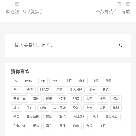
上一篇
下一篇
驱逐舰：U型艇猎手
圣战群英传：解放
猜你喜欢
PC
Switch
VR
休闲
体育
像素
冒险
动作
单机
卡牌
回合制
塔防
多人同屏
射击
建造
开放世界
恋爱
恐怖
惊悚
战略
探索
枪战
格斗
模拟
生存
益智
真人互动
砍杀
竞技
策略
篮球
经营
网游单机
网球
联机
虚拟现实
街机
视觉小说
角色扮演
解谜
赛车
足球
钓鱼
音乐
飞行