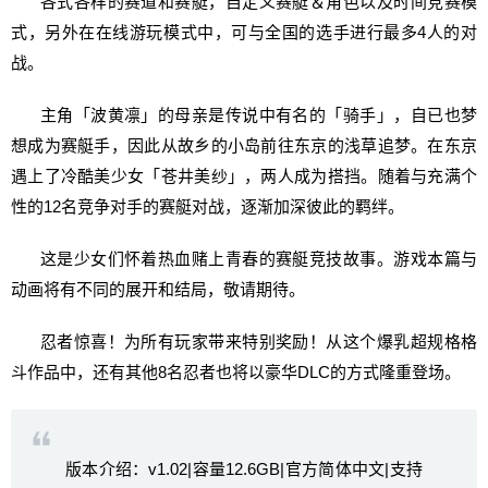
各式各样的赛道和赛艇，自定义赛艇＆角色以及时间竞赛模
式，另外在在线游玩模式中，可与全国的选手进行最多4人的对
战。
主角「波黄凛」的母亲是传说中有名的「骑手」，自已也梦
想成为赛艇手，因此从故乡的小岛前往东京的浅草追梦。在东京
遇上了冷酷美少女「苍井美纱」，两人成为搭挡。随着与充满个
性的12名竞争对手的赛艇对战，逐渐加深彼此的羁绊。
这是少女们怀着热血赌上青春的赛艇竞技故事。游戏本篇与
动画将有不同的展开和结局，敬请期待。
忍者惊喜！为所有玩家带来特别奖励！从这个爆乳超规格格
斗作品中，还有其他8名忍者也将以豪华DLC的方式隆重登场。
版本介绍：v1.02|容量12.6GB|官方简体中文|支持