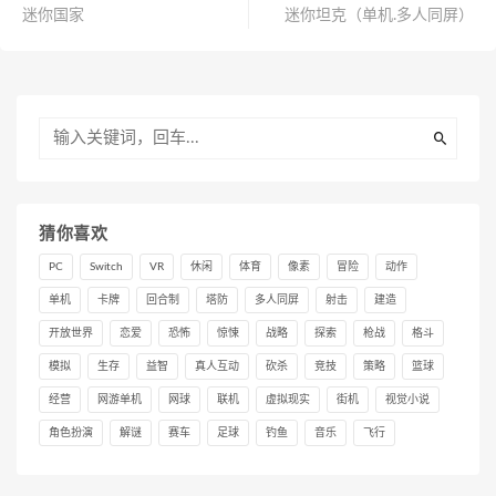
迷你国家
迷你坦克（单机.多人同屏）
猜你喜欢
PC
Switch
VR
休闲
体育
像素
冒险
动作
单机
卡牌
回合制
塔防
多人同屏
射击
建造
开放世界
恋爱
恐怖
惊悚
战略
探索
枪战
格斗
模拟
生存
益智
真人互动
砍杀
竞技
策略
篮球
经营
网游单机
网球
联机
虚拟现实
街机
视觉小说
角色扮演
解谜
赛车
足球
钓鱼
音乐
飞行