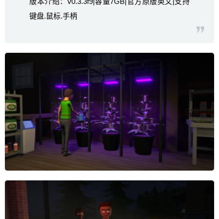
版本介绍：v0.3.3f9|容量7GB|官方原版英文|支持
键盘.鼠标.手柄