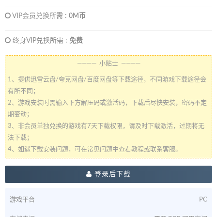
VIP会员兑换所需 :
0M币
终身VIP兑换所需 :
免费
———— 小贴士 ————
1、提供迅雷云盘/夸克网盘/百度网盘等下载途径，不同游戏下载途径会
有所不同；
2、游戏安装时需输入下方解压码或激活码，下载后尽快安装，密码不定
期变动；
3、非会员单独兑换的游戏有7天下载权限，请及时下载激活，过期将无
法下载；
4、如遇下载安装问题，可在常见问题中查看教程或联系客服。
登录后下载
游戏平台
PC