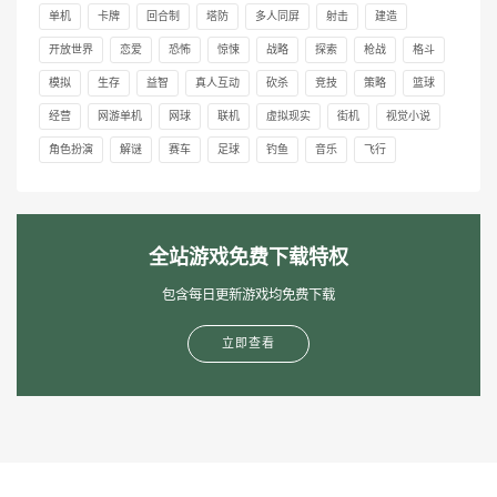
单机
卡牌
回合制
塔防
多人同屏
射击
建造
开放世界
恋爱
恐怖
惊悚
战略
探索
枪战
格斗
模拟
生存
益智
真人互动
砍杀
竞技
策略
篮球
经营
网游单机
网球
联机
虚拟现实
街机
视觉小说
角色扮演
解谜
赛车
足球
钓鱼
音乐
飞行
全站游戏免费下载特权
包含每日更新游戏均免费下载
立即查看