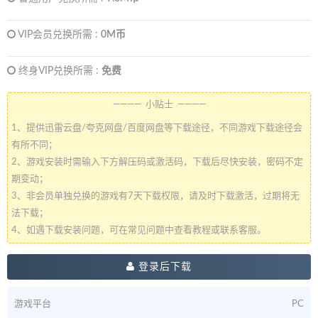
VIP会员兑换所需 :
0M币
终身VIP兑换所需 :
免费
———— 小贴士 ————
1、提供迅雷云盘/夸克网盘/百度网盘等下载途径，不同游戏下载途径会
有所不同；
2、游戏安装时需输入下方解压码或激活码，下载后尽快安装，密码不定
期变动；
3、非会员单独兑换的游戏有7天下载权限，请及时下载激活，过期将无
法下载；
4、如遇下载安装问题，可在常见问题中查看教程或联系客服。
登录后下载
游戏平台
PC