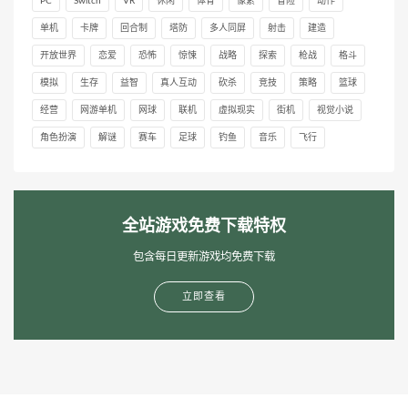
PC
Switch
VR
休闲
体育
像素
冒险
动作
单机
卡牌
回合制
塔防
多人同屏
射击
建造
开放世界
恋爱
恐怖
惊悚
战略
探索
枪战
格斗
模拟
生存
益智
真人互动
砍杀
竞技
策略
篮球
经营
网游单机
网球
联机
虚拟现实
街机
视觉小说
角色扮演
解谜
赛车
足球
钓鱼
音乐
飞行
全站游戏免费下载特权
包含每日更新游戏均免费下载
立即查看