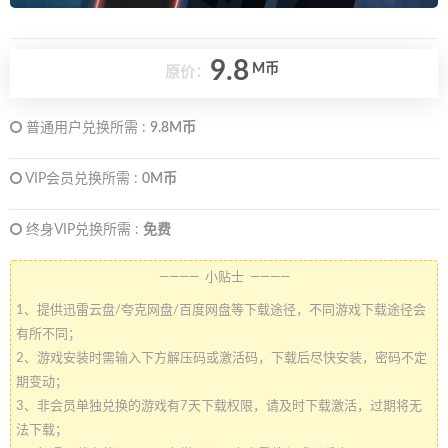
9.8
M币
原价：
普通用户兑换所需 :
9.8M币
VIP会员兑换所需 :
0M币
终身VIP兑换所需 :
免费
———— 小贴士 ————
1、提供迅雷云盘/夸克网盘/百度网盘等下载途径，不同游戏下载途径会
有所不同；
2、游戏安装时需输入下方解压码或激活码，下载后尽快安装，密码不定
期变动；
3、非会员单独兑换的游戏有7天下载权限，请及时下载激活，过期将无
法下载；