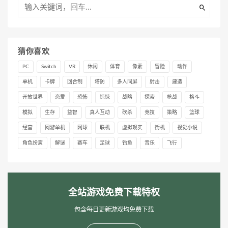
猜你喜欢
PC
Switch
VR
休闲
体育
像素
冒险
动作
单机
卡牌
回合制
塔防
多人同屏
射击
建造
开放世界
恋爱
恐怖
惊悚
战略
探索
枪战
格斗
模拟
生存
益智
真人互动
砍杀
竞技
策略
篮球
经营
网游单机
网球
联机
虚拟现实
街机
视觉小说
角色扮演
解谜
赛车
足球
钓鱼
音乐
飞行
全站游戏免费下载特权
包含每日更新游戏均免费下载