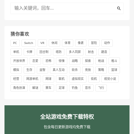
猜你喜欢
PC
Switch
VR
休闲
体育
像素
冒险
动作
单机
卡牌
回合制
塔防
多人同屏
射击
建造
开放世界
恋爱
恐怖
惊悚
战略
探索
枪战
格斗
模拟
生存
益智
真人互动
砍杀
竞技
策略
篮球
经营
网游单机
网球
联机
虚拟现实
街机
视觉小说
角色扮演
解谜
赛车
足球
钓鱼
音乐
飞行
全站游戏免费下载特权
包含每日更新游戏均免费下载