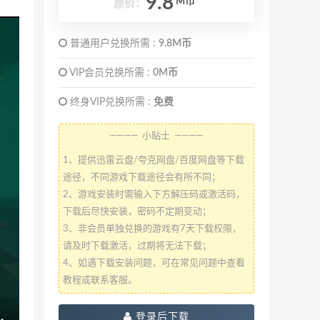
9.8
M币
原价：
普通用户兑换所需 :
9.8M币
VIP会员兑换所需 :
0M币
终身VIP兑换所需 :
免费
———— 小贴士 ————
1、提供迅雷云盘/夸克网盘/百度网盘等下载
途径，不同游戏下载途径会有所不同；
2、游戏安装时需输入下方解压码或激活码，
下载后尽快安装，密码不定期变动；
3、非会员单独兑换的游戏有7天下载权限，
请及时下载激活，过期将无法下载；
4、如遇下载安装问题，可在常见问题中查看
教程或联系客服。
登录后下载