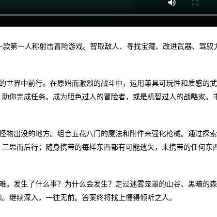
作并发行的一款第一人称射击冒险游戏。智取敌人、寻找宝藏、改进武器、驾驭
世界中前行。在原始而激烈的战斗中，运用兼具可玩性和质感的武
，助你完成任务。成为胆色过人的冒险者，或是机智过人的战略家。
物出没的地方。组合五花八门的魔法和附件来强化枪械。通过探索
。三思而后行；随身携带的每样东西都有可能遗失，未携带的任何东
。发生了什么事？为什么会发生？走过迷雾笼罩的山谷、黑暗的森
知。继续深入，一往无前。答案终将找上懂得倾听之人。