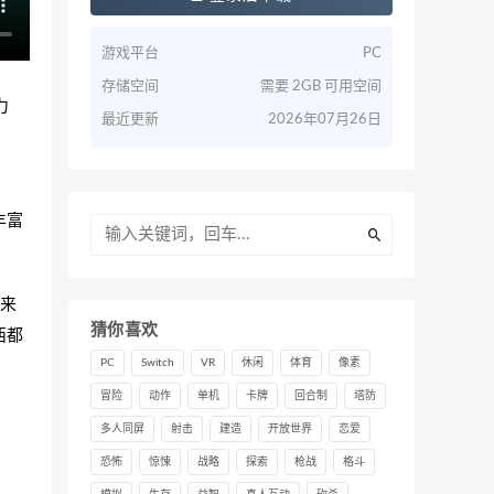
游戏平台
PC
存储空间
需要 2GB 可用空间
力
最近更新
2026年07月26日
丰富
来
猜你喜欢
西都
PC
Switch
VR
休闲
体育
像素
冒险
动作
单机
卡牌
回合制
塔防
多人同屏
射击
建造
开放世界
恋爱
恐怖
惊悚
战略
探索
枪战
格斗