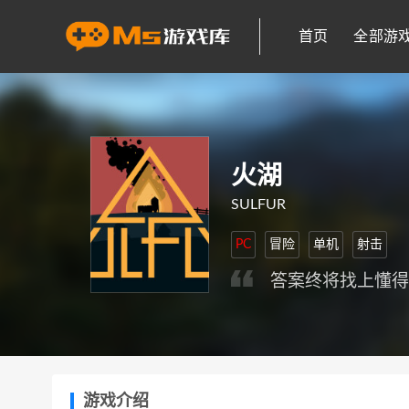
首页
全部游
火湖
SULFUR
PC
冒险
单机
射击
答案终将找上懂
游戏介绍