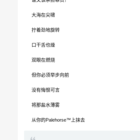
大海在尖啸
拧着劲地旋转
口干舌也燥
双眼在燃烧
但你必须举步向前
没有悔恨可言
将那盐水薄雾
从你的Palehorse™上抹去