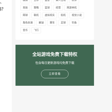
模拟
生存
益智
真人互动
砍杀
、
竞技
策略
篮球
经营
网游单机
吗？
网球
联机
虚拟现实
街机
视觉小说
角色扮演
解谜
赛车
足球
钓鱼
音乐
飞行
全站游戏免费下载特权
包含每日更新游戏均免费下载
立即查看