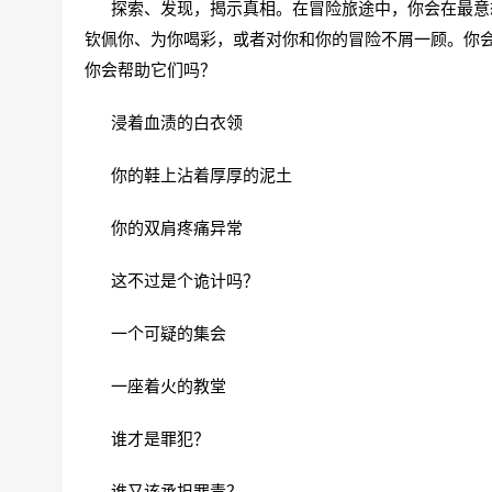
探索、发现，揭示真相。在冒险旅途中，你会在最意想
钦佩你、为你喝彩，或者对你和你的冒险不屑一顾。你
你会帮助它们吗？
浸着血渍的白衣领
你的鞋上沾着厚厚的泥土
你的双肩疼痛异常
这不过是个诡计吗？
一个可疑的集会
一座着火的教堂
谁才是罪犯？
谁又该承担罪责？