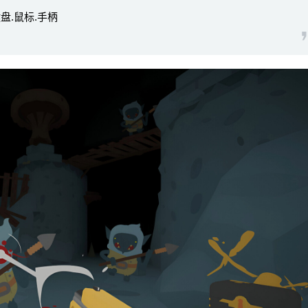
键盘.鼠标.手柄