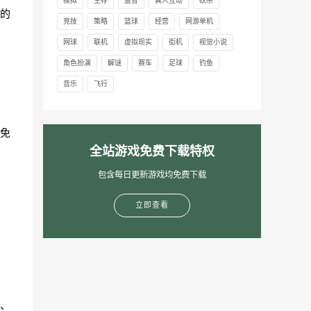
模拟
生存
益智
真人互动
砍杀
的
竞技
策略
篮球
经营
网游单机
网球
联机
虚拟现实
街机
视觉小说
角色扮演
解谜
赛车
足球
钓鱼
音乐
飞行
免
全站游戏免费下载特权
包含每日更新游戏均免费下载
立即查看
、