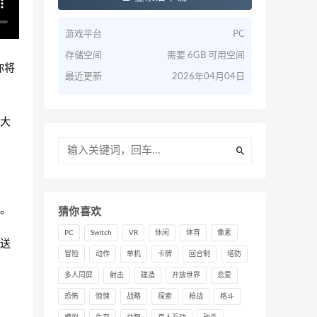
游戏平台
PC
存储空间
需要 6GB 可用空间
你将
最近更新
2026年04月04日
大
。
猜你喜欢
PC
Switch
VR
休闲
体育
像素
送
冒险
动作
单机
卡牌
回合制
塔防
多人同屏
射击
建造
开放世界
恋爱
恐怖
惊悚
战略
探索
枪战
格斗