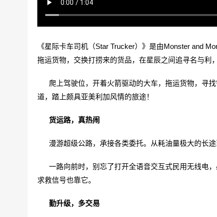
《星际卡车司机（Star Trucker）》是由Monster a
拖运货物，交换打捞来的货品，在星辰之间追寻名与利
爬上驾驶位，开着火箭驱动的大车，拖运货物，寻找需
道，踏上颇具亚美利加风情的旅途！
货运路，真热闹
漫游超级公路，承接各类委托。从耗油量极大的长途到
一路向前时，别忘了打开全语音交互式民用无线电，必
求救信号也靠它。
勤升级，多交易