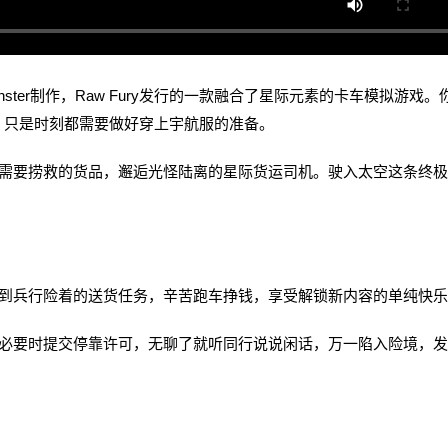
nd Monster制作，Raw Fury发行的一款融合了星际元素的卡车模拟游戏。
，只是时刻都需要做好穿上宇航服的准备。
要捞救的货品，邂逅光怪陆离的星际货运司机。驶入太空这条终极
兵行险着的送货任务，辛苦跑车挣钱，享受解锁新内容的单纯快乐
要时提交停靠许可，无聊了就听同行说说闲话，万一陷入险境，发