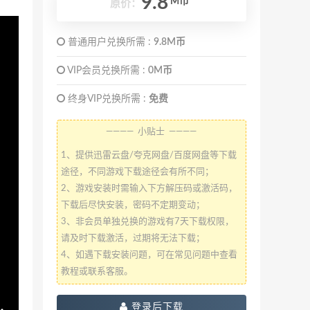
9.8
M币
原价：
普通用户兑换所需 :
9.8M币
VIP会员兑换所需 :
0M币
终身VIP兑换所需 :
免费
———— 小贴士 ————
1、提供迅雷云盘/夸克网盘/百度网盘等下载
途径，不同游戏下载途径会有所不同；
2、游戏安装时需输入下方解压码或激活码，
下载后尽快安装，密码不定期变动；
3、非会员单独兑换的游戏有7天下载权限，
请及时下载激活，过期将无法下载；
4、如遇下载安装问题，可在常见问题中查看
教程或联系客服。
登录后下载