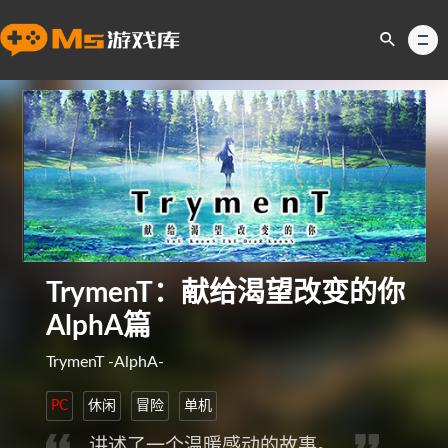
TrymenT：献给渴望改变的你
AlphA篇
TrymenT -AlphA-
PC
休闲
冒险
单机
讲述了一个温暖感动的故事。