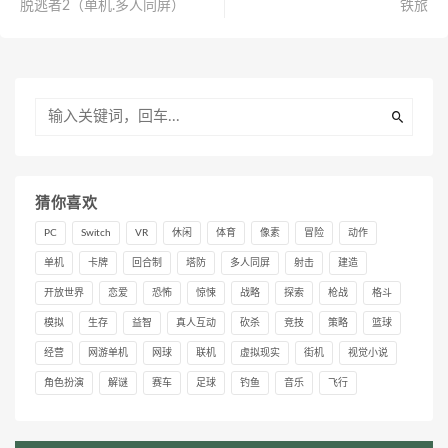
脱逃者2（单机.多人同屏）
铁旅
猜你喜欢
PC
Switch
VR
休闲
体育
像素
冒险
动作
单机
卡牌
回合制
塔防
多人同屏
射击
建造
开放世界
恋爱
恐怖
惊悚
战略
探索
枪战
格斗
模拟
生存
益智
真人互动
砍杀
竞技
策略
篮球
经营
网游单机
网球
联机
虚拟现实
街机
视觉小说
角色扮演
解谜
赛车
足球
钓鱼
音乐
飞行