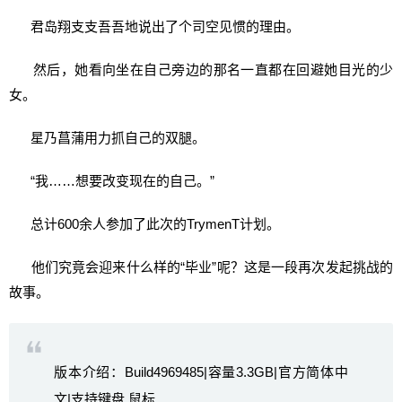
君岛翔支支吾吾地说出了个司空见惯的理由。
然后，她看向坐在自己旁边的那名一直都在回避她目光的少
女。
星乃菖蒲用力抓自己的双腿。
“我……想要改变现在的自己。”
总计600余人参加了此次的TrymenT计划。
他们究竟会迎来什么样的“毕业”呢？这是一段再次发起挑战的
故事。
版本介绍：Build4969485|容量3.3GB|官方简体中
文|支持键盘.鼠标