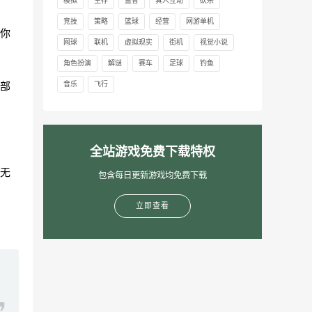
模拟
生存
益智
真人互动
砍杀
竞技
策略
篮球
经营
网游单机
你
网球
联机
虚拟现实
街机
视觉小说
角色扮演
解谜
赛车
足球
钓鱼
部
音乐
飞行
全站游戏免费下载特权
无
包含每日更新游戏均免费下载
立即查看