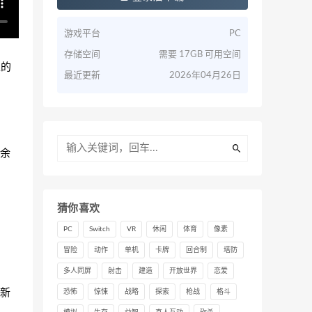
游戏平台
PC
存储空间
需要 17GB 可用空间
家的
最近更新
2026年04月26日
余
猜你喜欢
PC
Switch
VR
休闲
体育
像素
冒险
动作
单机
卡牌
回合制
塔防
多人同屏
射击
建造
开放世界
恋爱
新
恐怖
惊悚
战略
探索
枪战
格斗