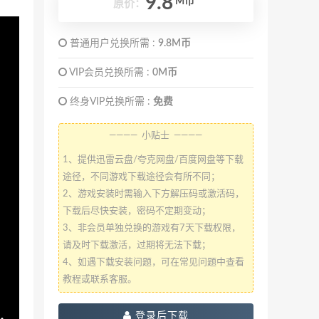
9.8
M币
原价：
普通用户兑换所需 :
9.8M币
VIP会员兑换所需 :
0M币
终身VIP兑换所需 :
免费
———— 小贴士 ————
1、提供迅雷云盘/夸克网盘/百度网盘等下载
途径，不同游戏下载途径会有所不同；
2、游戏安装时需输入下方解压码或激活码，
下载后尽快安装，密码不定期变动；
3、非会员单独兑换的游戏有7天下载权限，
请及时下载激活，过期将无法下载；
4、如遇下载安装问题，可在常见问题中查看
教程或联系客服。
登录后下载