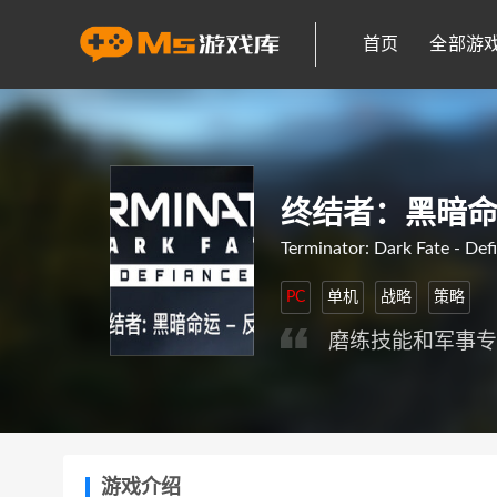
首页
全部游
终结者：黑暗命
Terminator: Dark Fate - Def
PC
单机
战略
策略
磨练技能和军事
游戏介绍