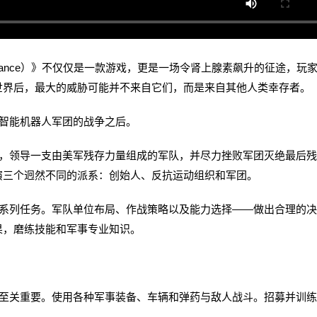
te – Defiance）》不仅仅是一款游戏，更是一场令肾上腺素飙升的征途，玩
世界后，最大的威胁可能并不来自它们，而是来自其他人类幸存者。
智能机器人军团的战争之后。
领导一支由美军残存力量组成的军队，并尽力挫败军团灭绝最后残
演三个迥然不同的派系：创始人、反抗运动组织和军团。
列任务。军队单位布局、作战策略以及能力选择——做出合理的决
果，磨练技能和军事专业知识。
关重要。使用各种军事装备、车辆和弹药与敌人战斗。招募并训练