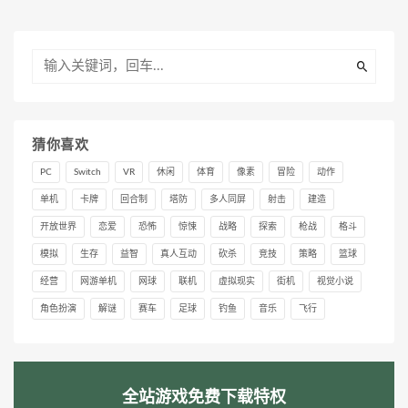
猜你喜欢
PC
Switch
VR
休闲
体育
像素
冒险
动作
单机
卡牌
回合制
塔防
多人同屏
射击
建造
开放世界
恋爱
恐怖
惊悚
战略
探索
枪战
格斗
模拟
生存
益智
真人互动
砍杀
竞技
策略
篮球
经营
网游单机
网球
联机
虚拟现实
街机
视觉小说
角色扮演
解谜
赛车
足球
钓鱼
音乐
飞行
全站游戏免费下载特权