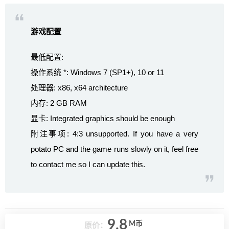
游戏配置
最低配置:
操作系统 *: Windows 7 (SP1+), 10 or 11
处理器: x86, x64 architecture
内存: 2 GB RAM
显卡: Integrated graphics should be enough
附注事项: 4:3 unsupported. If you have a very
potato PC and the game runs slowly on it, feel free
to contact me so I can update this.
9.8
M币
原价：