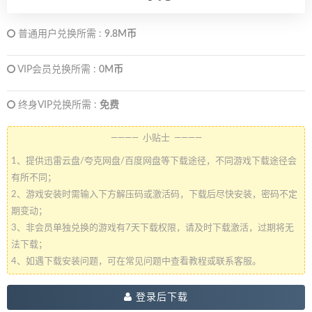
普通用户兑换所需 :
9.8M币
VIP会员兑换所需 :
0M币
终身VIP兑换所需 :
免费
———— 小贴士 ————
1、提供迅雷云盘/夸克网盘/百度网盘等下载途径，不同游戏下载途径会
有所不同；
2、游戏安装时需输入下方解压码或激活码，下载后尽快安装，密码不定
期变动；
3、非会员单独兑换的游戏有7天下载权限，请及时下载激活，过期将无
法下载；
4、如遇下载安装问题，可在常见问题中查看教程或联系客服。
登录后下载