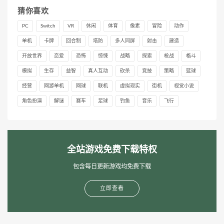
猜你喜欢
PC
Switch
VR
休闲
体育
像素
冒险
动作
单机
卡牌
回合制
塔防
多人同屏
射击
建造
开放世界
恋爱
恐怖
惊悚
战略
探索
枪战
格斗
模拟
生存
益智
真人互动
砍杀
竞技
策略
篮球
经营
网游单机
网球
联机
虚拟现实
街机
视觉小说
角色扮演
解谜
赛车
足球
钓鱼
音乐
飞行
全站游戏免费下载特权
包含每日更新游戏均免费下载
立即查看