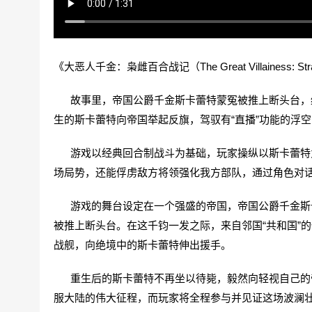
《大恶人千金：枭雌百合战记（The Great Villainess:
故事里，帝国公爵千金斯卡蕾特蒙冤被推上断头台，绝
生的斯卡蕾特向帝国举起反旗，驾驭有“直播”功能的浮
游戏以经典回合制战斗为基础，玩家操纵以斯卡蕾特为
场局势，还能俘虏敌方将领强化我方部队，通过角色对
游戏的舞台设定在一个强盛的帝国，帝国公爵千金斯卡
被推上断头台。在这千钧一发之际，来自邻国“共和国”
战舰，向绝境中的斯卡蕾特伸出援手。
重生后的斯卡蕾特不再坐以待毙，毅然向轻视自己的帝
服大陆的伟大征程，而玩家将全程参与并见证这场波澜