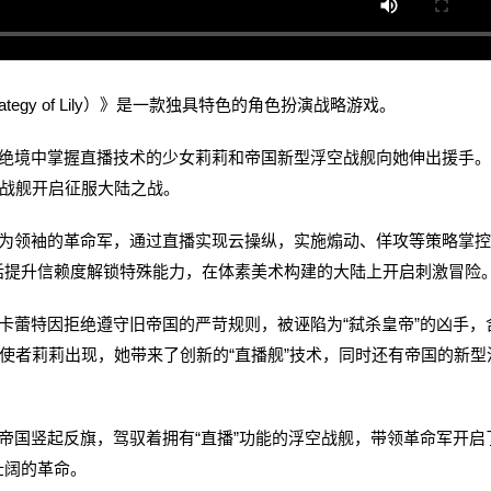
 Strategy of Lily）》是一款独具特色的角色扮演战略游戏。
境中掌握直播技术的少女莉莉和帝国新型浮空战舰向她伸出援手。
空战舰开启征服大陆之战。
领袖的革命军，通过直播实现云操纵，实施煽动、佯攻等策略掌控
话提升信赖度解锁特殊能力，在体素美术构建的大陆上开启刺激冒险
蕾特因拒绝遵守旧帝国的严苛规则，被诬陷为“弑杀皇帝”的凶手，
的使者莉莉出现，她带来了创新的“直播舰”技术，同时还有帝国的新型
国竖起反旗，驾驭着拥有“直播”功能的浮空战舰，带领革命军开启
壮阔的革命。