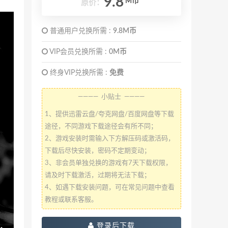
9.8
M币
原价：
普通用户兑换所需 :
9.8M币
VIP会员兑换所需 :
0M币
终身VIP兑换所需 :
免费
———— 小贴士 ————
1、提供迅雷云盘/夸克网盘/百度网盘等下载
途径，不同游戏下载途径会有所不同；
2、游戏安装时需输入下方解压码或激活码，
下载后尽快安装，密码不定期变动；
3、非会员单独兑换的游戏有7天下载权限，
请及时下载激活，过期将无法下载；
4、如遇下载安装问题，可在常见问题中查看
教程或联系客服。
登录后下载