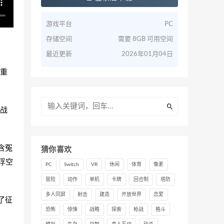
游戏平台
PC
存储空间
需要 8GB 可用空间
最近更新
2026年01月04日
重
战
。
含冤
猜你喜欢
浮空
PC
Switch
VR
休闲
体育
像素
冒险
动作
单机
卡牌
回合制
塔防
多人同屏
射击
建造
开放世界
恋爱
了征
恐怖
惊悚
战略
探索
枪战
格斗