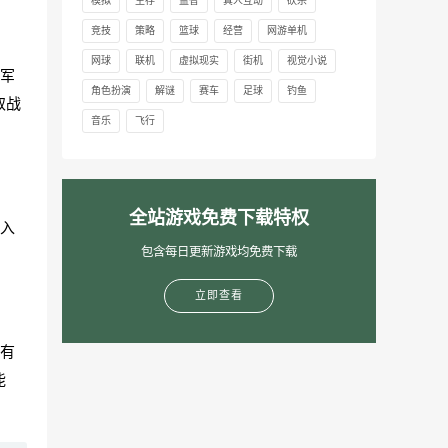
模拟
生存
益智
真人互动
砍杀
竞技
策略
篮球
经营
网游单机
网球
联机
虚拟现实
街机
视觉小说
军
角色扮演
解谜
赛车
足球
钓鱼
取战
音乐
飞行
全站游戏免费下载特权
入
包含每日更新游戏均免费下载
立即查看
有
能