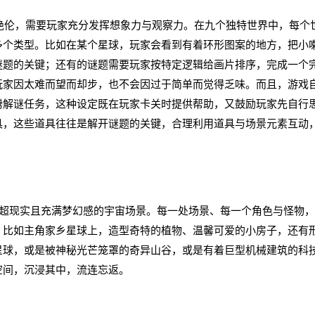
绝伦，需要玩家充分发挥想象力与观察力。在九个独特世界中，每个
多个类型。比如在某个星球，玩家会看到有着环形图案的地方，把小
谜题的关键；还有的谜题需要玩家按特定逻辑给画片排序，完成一个
玩家因太难而望而却步，也不会因过于简单而觉得乏味。而且，游戏
腾解谜任务，这种设定既在玩家卡关时提供帮助，又鼓励玩家先自行
具，这些道具往往是解开谜题的关键，合理利用道具与场景元素互动
现实且充满梦幻感的宇宙场景。每一处场景、每一个角色与怪物，
。比如主角家乡星球上，造型奇特的植物、温馨可爱的小房子，还有
星球，或是被神秘光芒笼罩的奇异山谷，或是有着巨型机械建筑的科
空间，沉浸其中，流连忘返。