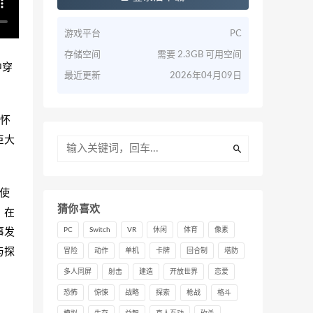
游戏平台
PC
存储空间
需要 2.3GB 可用空间
中穿
最近更新
2026年04月09日
怀
巨大
使
猜你喜欢
。在
事发
PC
Switch
VR
休闲
体育
像素
与探
冒险
动作
单机
卡牌
回合制
塔防
多人同屏
射击
建造
开放世界
恋爱
恐怖
惊悚
战略
探索
枪战
格斗