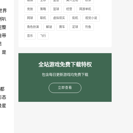
模拟
生存
益智
真人互动
砍杀
竞技
策略
篮球
经营
网游单机
世界
喇叭
网球
联机
虚拟现实
街机
视觉小说
完整
角色扮演
解谜
赛车
足球
钓鱼
自带
音乐
飞行
思
，是
全站游戏免费下载特权
包含每日更新游戏均免费下载
立即查看
都
形态
技星