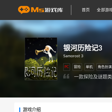
首页
全部游
银河历险记3
Samorost 3
PC
冒险
单机
角色扮演
一款探险及谜题
游戏介绍