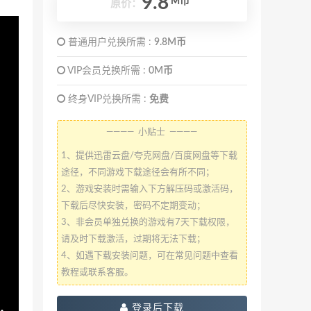
9.8
M币
原价：
普通用户兑换所需 :
9.8M币
VIP会员兑换所需 :
0M币
终身VIP兑换所需 :
免费
———— 小贴士 ————
1、提供迅雷云盘/夸克网盘/百度网盘等下载
途径，不同游戏下载途径会有所不同；
2、游戏安装时需输入下方解压码或激活码，
下载后尽快安装，密码不定期变动；
3、非会员单独兑换的游戏有7天下载权限，
请及时下载激活，过期将无法下载；
4、如遇下载安装问题，可在常见问题中查看
教程或联系客服。
登录后下载