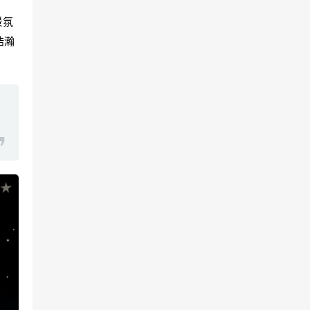
景氛
浩瀚