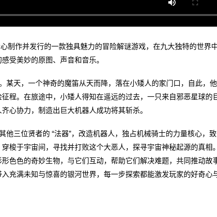
Design 精心制作并发行的一款独具魅力的冒险解谜游戏，在九大独特的世界
切感受美妙的原图、声音和音乐。
某天，一个神奇的魔笛从天而降，落在小矮人的家门口，自此，他
险征程。在旅途中，小矮人得知在遥远的过去，一只来自邪恶星球的
人齐心协力，制造出巨大机器人成功将其斩杀。
他三位贤者的 “法器”，改造机器人，独占机械骑士的力量核心，致
，穿梭于宇宙间，寻找并打败这个大恶人，探寻宇宙神秘起源的真相
形形色色的奇妙生物，与它们互动，帮助它们解决难题，共同推动故
带入充满未知与惊喜的银河世界，每一步探索都能激发玩家的好奇心