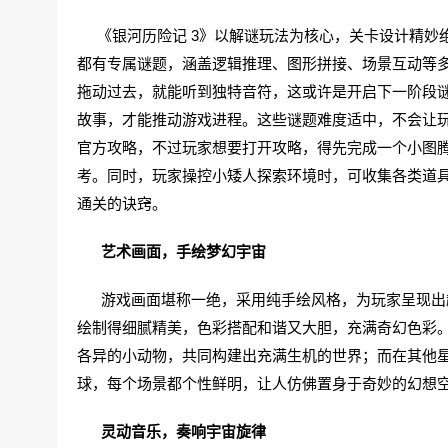
《银河历险记 3》以解谜玩法为核心，关卡设计精妙
都有专属谜题，涵盖逻辑推理、图形拼接、场景互动等
拖动过去，就能听到独特音符，这或许是开启下一阶段
故事，才能推动游戏进程。这些谜题难度适中，不会让
官方攻略，不过玩家想要打开攻略，得先完成一个小图
考。同时，玩家操控小矮人探索环境时，可收集各类道
通关的诀窍。
艺术画面，手绘梦幻宇宙
游戏画面堪称一绝，采用纯手绘风格，为玩家呈现出超
绘制得细腻精美，色彩搭配和谐又大胆，充满奇幻色彩
各异的小动物，共同构建出充满生机的世界；而在其他
球，每个场景都个性鲜明，让人仿佛置身于奇妙的幻想
灵动音乐，奏响宇宙旋律