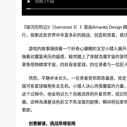
《银河历险记3（Samorost 3）》是由Amanita 
行，探索这些世界中丰富多彩的挑战、创造和惊喜，真
游戏的故事围绕着一个好奇心爆棚的太空小矮人展开。
揣着对魔笛来历的疑惑，毅然踏上了穿越浩瀚宇宙的冒
章鱼怪物肆虐宇宙，四处吞食星球。四位贤者与一位匠
然而，平静并未长久，一位贤者受到邪恶蛊惑，抢走其
银河系星球植物失去生机。小矮人决心凭借魔笛的力量
这个过程中，他会到访九个风格迥异的外星世界，结识
展。这种充满童话色彩又不失深度的剧情，瞬间将玩家
索欲。
创意解谜，挑战思维极限