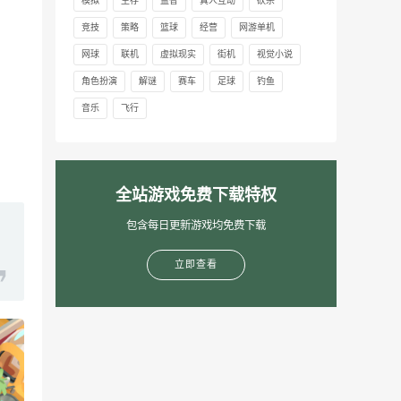
模拟
生存
益智
真人互动
砍杀
竞技
策略
篮球
经营
网游单机
网球
联机
虚拟现实
街机
视觉小说
与
角色扮演
解谜
赛车
足球
钓鱼
音乐
飞行
全站游戏免费下载特权
包含每日更新游戏均免费下载
立即查看