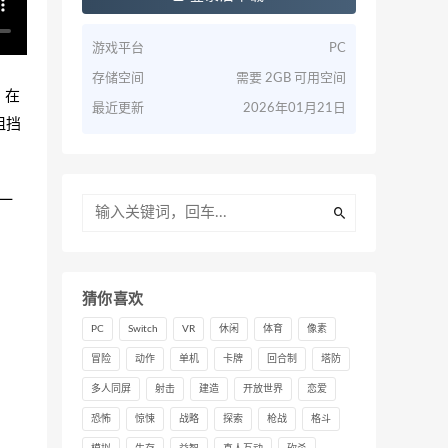
游戏平台
PC
存储空间
需要 2GB 可用空间
，在
最近更新
2026年01月21日
阻挡
一
猜你喜欢
PC
Switch
VR
休闲
体育
像素
冒险
动作
单机
卡牌
回合制
塔防
多人同屏
射击
建造
开放世界
恋爱
恐怖
惊悚
战略
探索
枪战
格斗