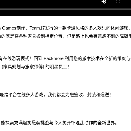
, Devm Games制作，Team17发行的一款卡通风格的多人欢乐向休闲游戏
做的就是将各种家具搬到指定位置，但是路上也会有意想不到的障碍
有在线游玩模式！回到 Packmore 利用您的搬家技术在全新的维度与
R.T. (家具规划与搬家师傅) 的明星员工！
是跨平台在线多人游戏，我们都会为您签收、封装和递送！
门，将能探索充满爆笑愚蠢挑战与令人笑开怀混乱动作的全新世界。