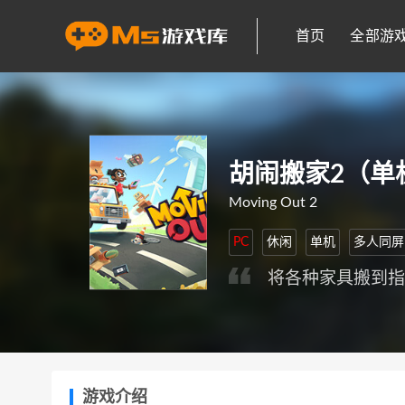
首页
全部游
胡闹搬家2（单
Moving Out 2
PC
休闲
单机
多人同屏
将各种家具搬到
游戏介绍