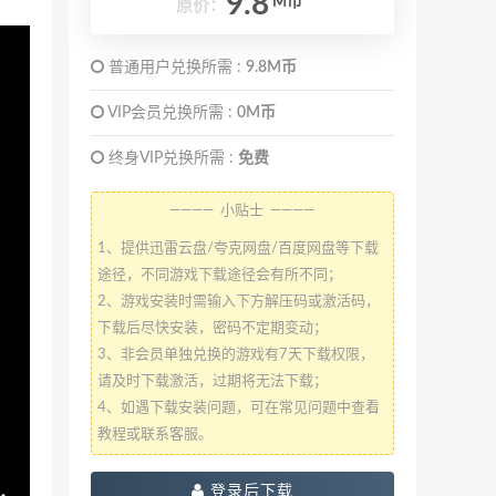
9.8
M币
原价：
普通用户兑换所需 :
9.8M币
VIP会员兑换所需 :
0M币
终身VIP兑换所需 :
免费
———— 小贴士 ————
1、提供迅雷云盘/夸克网盘/百度网盘等下载
途径，不同游戏下载途径会有所不同；
2、游戏安装时需输入下方解压码或激活码，
下载后尽快安装，密码不定期变动；
3、非会员单独兑换的游戏有7天下载权限，
请及时下载激活，过期将无法下载；
4、如遇下载安装问题，可在常见问题中查看
教程或联系客服。
登录后下载