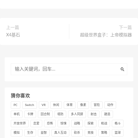
上一篇
下一篇
X4基石
超级世界盒子：上帝模拟器
猜你喜欢
PC
Switch
VR
休闲
体育
像素
冒险
动作
单机
卡牌
回合制
塔防
多人同屏
射击
建造
开放世界
恋爱
恐怖
惊悚
战略
探索
枪战
格斗
模拟
生存
益智
真人互动
砍杀
竞技
策略
篮球