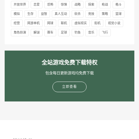
开放世界
恋爱
恐怖
惊悚
战略
探索
枪战
格斗
模拟
生存
益智
真人互动
砍杀
竞技
策略
篮球
经营
网游单机
网球
联机
虚拟现实
街机
视觉小说
角色扮演
解谜
赛车
足球
钓鱼
音乐
飞行
全站游戏免费下载特权
包含每日更新游戏均免费下载
立即查看