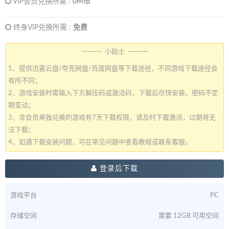
VIP会员兑换所需 :
0M币
终身VIP兑换所需 :
免费
———— 小贴士 ————
1、提供迅雷云盘/夸克网盘/百度网盘等下载途径，不同游戏下载途径会
有所不同；
2、游戏安装时需输入下方解压码或激活码，下载后尽快安装，密码不定
期变动；
3、非会员单独兑换的游戏有7天下载权限，请及时下载激活，过期将无
法下载；
4、如遇下载安装问题，可在常见问题中查看教程或联系客服。
登录后下载
游戏平台
PC
存储空间
需要 12GB 可用空间