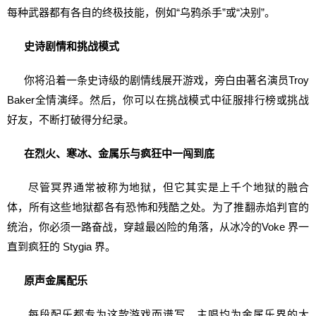
每种武器都有各自的终极技能，例如“乌鸦杀手”或“决别”。
史诗剧情和挑战模式
你将沿着一条史诗级的剧情线展开游戏，旁白由著名演员Troy
Baker全情演绎。然后，你可以在挑战模式中征服排行榜或挑战
好友，不断打破得分纪录。
在烈火、寒冰、金属乐与疯狂中一闯到底
尽管冥界通常被称为地狱，但它其实是上千个地狱的融合
体，所有这些地狱都各有恐怖和残酷之处。为了推翻赤焰判官的
统治，你必须一路奋战，穿越最凶险的角落，从冰冷的Voke 界一
直到疯狂的 Stygia 界。
原声金属配乐
每段配乐都专为这款游戏而谱写，主唱均为金属乐界的大