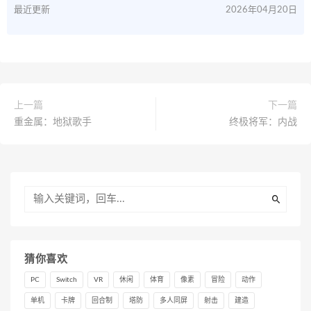
最近更新
2026年04月20日
上一篇
下一篇
重金属：地狱歌手
终极将军：内战
猜你喜欢
PC
Switch
VR
休闲
体育
像素
冒险
动作
单机
卡牌
回合制
塔防
多人同屏
射击
建造