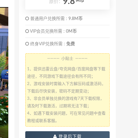
9.8
M币
原价：
普通用户兑换所需 :
9.8M币
VIP会员兑换所需 :
0M币
终身VIP兑换所需 :
免费
———— 小贴士 ————
1、提供迅雷云盘/夸克网盘/百度网盘等下载
途径，不同游戏下载途径会有所不同；
2、游戏安装时需输入下方解压码或激活码，
下载后尽快安装，密码不定期变动；
3、非会员单独兑换的游戏有7天下载权限，
请及时下载激活，过期将无法下载；
4、如遇下载安装问题，可在常见问题中查看
教程或联系客服。
登录后下载