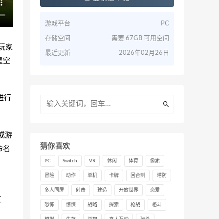
游戏平台
PC
存储空间
需要 67GB 可用空间
中玩家
最近更新
2026年02月26日
星空
进行
或游
猜你喜欢
命名
PC
Switch
VR
休闲
体育
像素
冒险
动作
单机
卡牌
回合制
塔防
多人同屏
射击
建造
开放世界
恋爱
红
恐怖
惊悚
战略
探索
枪战
格斗