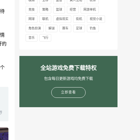
模拟
生存
益智
真人互动
砍杀
竞技
策略
篮球
经营
网游单机
待
网球
联机
虚拟现实
街机
视觉小说
角色扮演
解谜
赛车
足球
钓鱼
情
音乐
飞行
好的
个
全站游戏免费下载特权
包含每日更新游戏均免费下载
立即查看