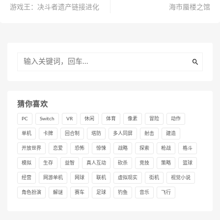
游戏王：决斗者遗产链接进化
海市蜃楼之馆
猜你喜欢
PC
Switch
VR
休闲
体育
像素
冒险
动作
单机
卡牌
回合制
塔防
多人同屏
射击
建造
开放世界
恋爱
恐怖
惊悚
战略
探索
枪战
格斗
模拟
生存
益智
真人互动
砍杀
竞技
策略
篮球
经营
网游单机
网球
联机
虚拟现实
街机
视觉小说
角色扮演
解谜
赛车
足球
钓鱼
音乐
飞行