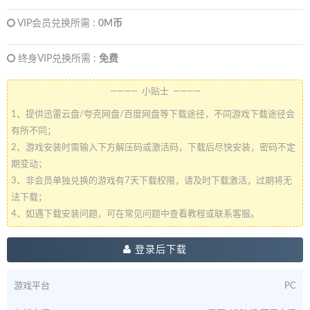
VIP会员兑换所需 :
0M币
终身VIP兑换所需 :
免费
———— 小贴士 ————
1、提供迅雷云盘/夸克网盘/百度网盘等下载途径，不同游戏下载途径会
有所不同；
2、游戏安装时需输入下方解压码或激活码，下载后尽快安装，密码不定
期变动；
3、非会员单独兑换的游戏有7天下载权限，请及时下载激活，过期将无
法下载；
4、如遇下载安装问题，可在常见问题中查看教程或联系客服。
登录后下载
游戏平台
PC