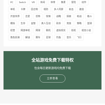
PC
Switch
VR
休闲
体育
像素
冒险
动作
单机
卡牌
回合制
塔防
多人同屏
射击
建造
开放世界
恋爱
恐怖
惊悚
战略
探索
枪战
格斗
模拟
生存
益智
真人互动
砍杀
竞技
策略
篮球
经营
网游单机
网球
联机
虚拟现实
街机
视觉小说
角色扮演
解谜
赛车
足球
钓鱼
音乐
飞行
全站游戏免费下载特权
包含每日更新游戏均免费下载
立即查看