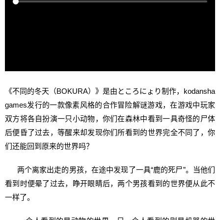
《不同的冬天（BOKURA）》是由ところにょり制作，kodansha
games发行的一款像素风格的合作冒险解谜游戏，在游戏中玩家
双方将各自扮演一只小动物，你们在森林中看到一具奇怪的尸体
后便昏了过去，等醒来却发现你们所看到的世界完全不同了，你
们还能回到原来的世界吗？
两个离家出走的男孩，在途中发现了一具“鹿的死尸”。当他们
看到时便晕了过去，睁开眼睛后，两个男孩看到的世界便从此不
一样了。