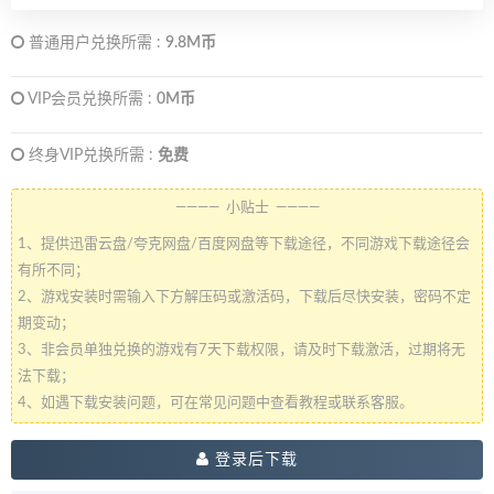
普通用户兑换所需 :
9.8M币
VIP会员兑换所需 :
0M币
终身VIP兑换所需 :
免费
———— 小贴士 ————
1、提供迅雷云盘/夸克网盘/百度网盘等下载途径，不同游戏下载途径会
有所不同；
2、游戏安装时需输入下方解压码或激活码，下载后尽快安装，密码不定
期变动；
3、非会员单独兑换的游戏有7天下载权限，请及时下载激活，过期将无
法下载；
4、如遇下载安装问题，可在常见问题中查看教程或联系客服。
登录后下载