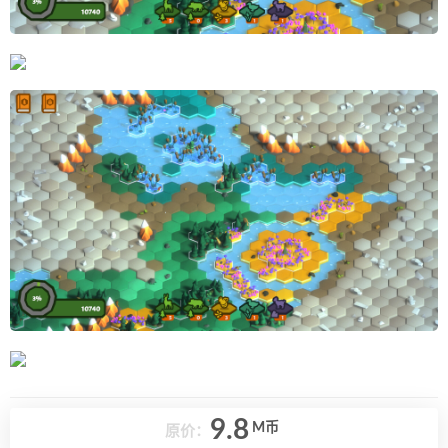
9.8
M币
原价：