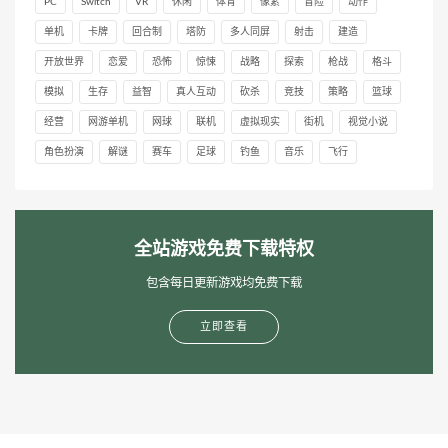
PC
Switch
VR
休闲
体育
像素
冒险
动作
单机
卡牌
回合制
塔防
多人同屏
射击
建造
开放世界
恋爱
恐怖
惊悚
战略
探索
枪战
格斗
模拟
生存
益智
真人互动
砍杀
竞技
策略
篮球
经营
网游单机
网球
联机
虚拟现实
街机
视觉小说
角色扮演
解谜
赛车
足球
钓鱼
音乐
飞行
全站游戏免费下载特权
包含每日更新游戏均免费下载
立即查看