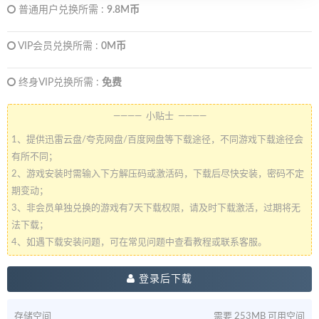
普通用户兑换所需 :
9.8M币
VIP会员兑换所需 :
0M币
终身VIP兑换所需 :
免费
———— 小贴士 ————
1、提供迅雷云盘/夸克网盘/百度网盘等下载途径，不同游戏下载途径会
有所不同；
2、游戏安装时需输入下方解压码或激活码，下载后尽快安装，密码不定
期变动；
3、非会员单独兑换的游戏有7天下载权限，请及时下载激活，过期将无
法下载；
4、如遇下载安装问题，可在常见问题中查看教程或联系客服。
登录后下载
存储空间
需要 253MB 可用空间