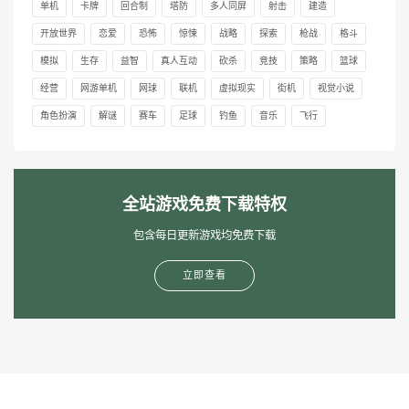
单机
卡牌
回合制
塔防
多人同屏
射击
建造
开放世界
恋爱
恐怖
惊悚
战略
探索
枪战
格斗
模拟
生存
益智
真人互动
砍杀
竞技
策略
篮球
经营
网游单机
网球
联机
虚拟现实
街机
视觉小说
角色扮演
解谜
赛车
足球
钓鱼
音乐
飞行
全站游戏免费下载特权
包含每日更新游戏均免费下载
立即查看