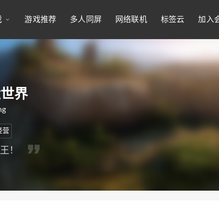
戏
游戏推荐
多人同屏
网络联机
标签云
加入
运世界
ng
经营
船王！