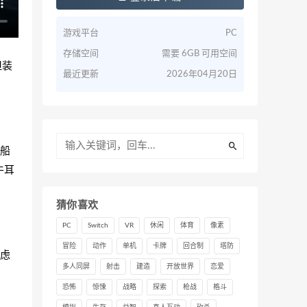
游戏平台
PC
存储空间
需要 6GB 可用空间
但装
最近更新
2026年04月20日
船
牛耳
猜你喜欢
PC
Switch
VR
休闲
体育
像素
冒险
动作
单机
卡牌
回合制
塔防
虑
多人同屏
射击
建造
开放世界
恋爱
恐怖
惊悚
战略
探索
枪战
格斗