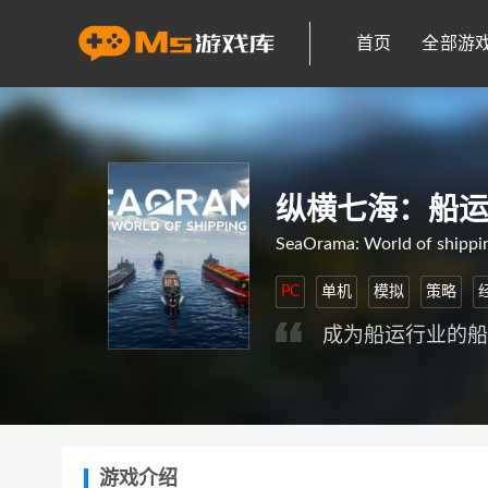
首页
全部游
纵横七海：船
SeaOrama: World of shippi
PC
单机
模拟
策略
成为船运行业的
游戏介绍