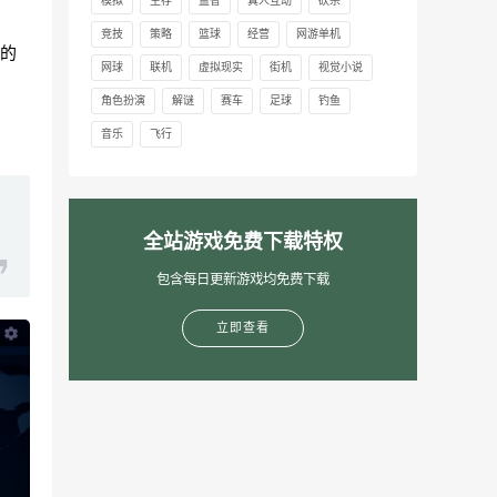
模拟
生存
益智
真人互动
砍杀
竞技
策略
篮球
经营
网游单机
的
网球
联机
虚拟现实
街机
视觉小说
角色扮演
解谜
赛车
足球
钓鱼
音乐
飞行
全站游戏免费下载特权
包含每日更新游戏均免费下载
立即查看