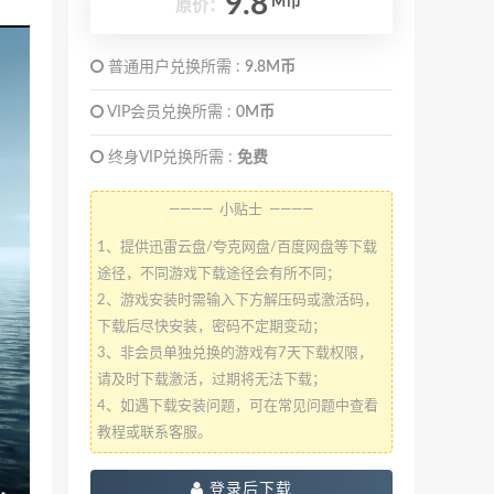
9.8
M币
原价：
普通用户兑换所需 :
9.8M币
VIP会员兑换所需 :
0M币
终身VIP兑换所需 :
免费
———— 小贴士 ————
1、提供迅雷云盘/夸克网盘/百度网盘等下载
途径，不同游戏下载途径会有所不同；
2、游戏安装时需输入下方解压码或激活码，
下载后尽快安装，密码不定期变动；
3、非会员单独兑换的游戏有7天下载权限，
请及时下载激活，过期将无法下载；
4、如遇下载安装问题，可在常见问题中查看
教程或联系客服。
登录后下载