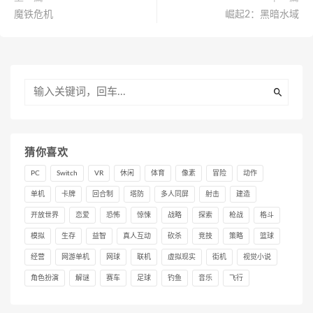
魔铁危机
崛起2：黑暗水域
猜你喜欢
PC
Switch
VR
休闲
体育
像素
冒险
动作
单机
卡牌
回合制
塔防
多人同屏
射击
建造
开放世界
恋爱
恐怖
惊悚
战略
探索
枪战
格斗
模拟
生存
益智
真人互动
砍杀
竞技
策略
篮球
经营
网游单机
网球
联机
虚拟现实
街机
视觉小说
角色扮演
解谜
赛车
足球
钓鱼
音乐
飞行