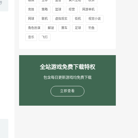
模拟
生存
益智
真人互动
砍杀
竞技
策略
篮球
经营
网游单机
网球
联机
虚拟现实
街机
视觉小说
角色扮演
解谜
赛车
足球
钓鱼
音乐
飞行
全站游戏免费下载特权
包含每日更新游戏均免费下载
立即查看