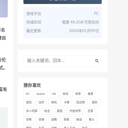
游戏平台
PC
存储空间
需要 48.2GB 可用空间
著名
最近更新
2026年01月09日
建自
与伦
模式。
猜你喜欢
富有
PC
Switch
VR
休闲
体育
像素
冒险
动作
单机
卡牌
回合制
塔防
多人同屏
射击
建造
开放世界
恋爱
恐怖
惊悚
战略
探索
枪战
格斗