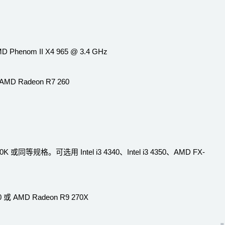
 Phenom II X4 965 @ 3.4 GHz
D Radeon R7 260
70K 或同等规格。可选用 Intel i3 4340、Intel i3 4350、AMD FX-
 AMD Radeon R9 270X