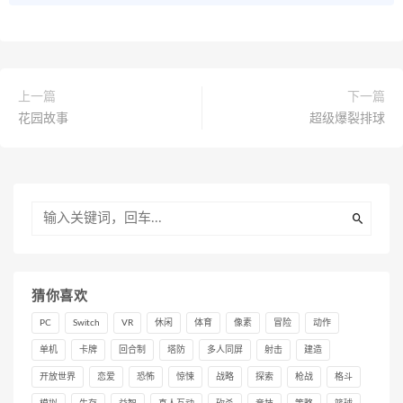
上一篇
下一篇
花园故事
超级爆裂排球
猜你喜欢
PC
Switch
VR
休闲
体育
像素
冒险
动作
单机
卡牌
回合制
塔防
多人同屏
射击
建造
开放世界
恋爱
恐怖
惊悚
战略
探索
枪战
格斗