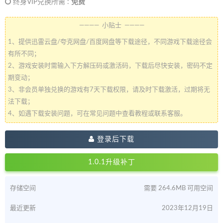
终身VIP兑换所需 :
免费
———— 小贴士 ————
1、提供迅雷云盘/夸克网盘/百度网盘等下载途径，不同游戏下载途径会
有所不同；
2、游戏安装时需输入下方解压码或激活码，下载后尽快安装，密码不定
期变动；
3、非会员单独兑换的游戏有7天下载权限，请及时下载激活，过期将无
法下载；
4、如遇下载安装问题，可在常见问题中查看教程或联系客服。
登录后下载
1.0.1升级补丁
存储空间
需要 264.6MB 可用空间
最近更新
2023年12月19日