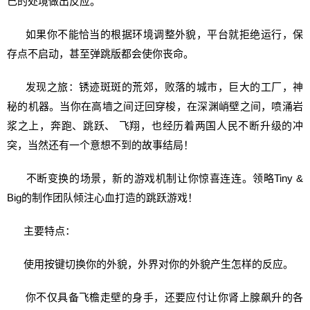
己的处境做出反应。
如果你不能恰当的根据环境调整外貌，平台就拒绝运行，保
存点不启动，甚至弹跳版都会使你丧命。
发现之旅：锈迹斑斑的荒郊，败落的城市，巨大的工厂，神
秘的机器。当你在高墙之间迂回穿梭，在深渊峭壁之间，喷涌岩
浆之上，奔跑、跳跃、 飞翔，也经历着两国人民不断升级的冲
突，当然还有一个意想不到的故事结局！
不断变换的场景，新的游戏机制让你惊喜连连。领略Tiny &
Big的制作团队倾注心血打造的跳跃游戏！
主要特点：
使用按键切换你的外貌，外界对你的外貌产生怎样的反应。
你不仅具备飞檐走壁的身手，还要应付让你肾上腺飙升的各