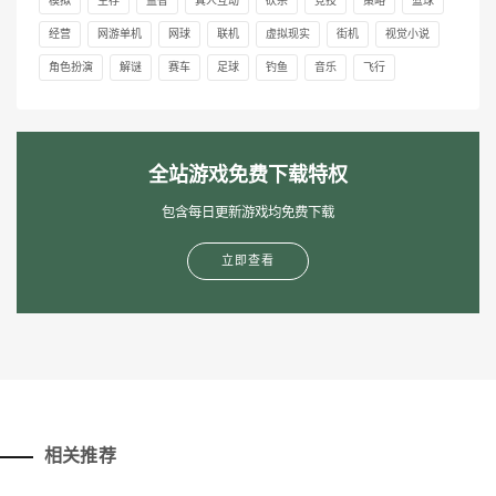
模拟
生存
益智
真人互动
砍杀
竞技
策略
篮球
经营
网游单机
网球
联机
虚拟现实
街机
视觉小说
角色扮演
解谜
赛车
足球
钓鱼
音乐
飞行
全站游戏免费下载特权
包含每日更新游戏均免费下载
立即查看
相关推荐