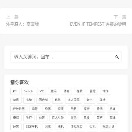
上一篇
下一篇
外星原人：高清版
EVEN IF TEMPEST 连接的黎明
猜你喜欢
PC
Switch
VR
休闲
体育
像素
冒险
动作
单机
卡牌
回合制
塔防
多人同屏
射击
建造
开放世界
恋爱
恐怖
惊悚
战略
探索
枪战
格斗
模拟
生存
益智
真人互动
砍杀
竞技
策略
篮球
经营
网游单机
网球
联机
虚拟现实
街机
视觉小说