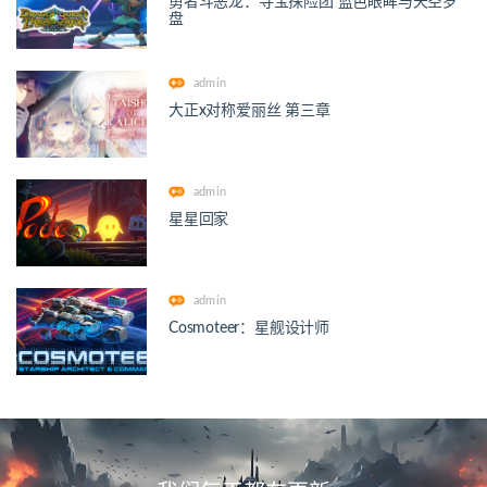
勇者斗恶龙：寻宝探险团 蓝色眼眸与天空罗
盘
admin
大正x对称爱丽丝 第三章
admin
星星回家
admin
Cosmoteer：星舰设计师