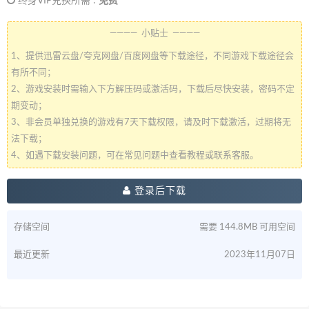
终身VIP兑换所需 :
免费
———— 小贴士 ————
1、提供迅雷云盘/夸克网盘/百度网盘等下载途径，不同游戏下载途径会
有所不同；
2、游戏安装时需输入下方解压码或激活码，下载后尽快安装，密码不定
期变动；
3、非会员单独兑换的游戏有7天下载权限，请及时下载激活，过期将无
法下载；
4、如遇下载安装问题，可在常见问题中查看教程或联系客服。
登录后下载
存储空间
需要 144.8MB 可用空间
最近更新
2023年11月07日