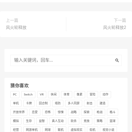
上一篇
下一篇
风火轮释放
风火轮释放2
猜你喜欢
PC
Switch
VR
休闲
体育
像素
冒险
动作
单机
卡牌
回合制
塔防
多人同屏
射击
建造
开放世界
恋爱
恐怖
惊悚
战略
探索
枪战
格斗
模拟
生存
益智
真人互动
砍杀
竞技
策略
篮球
经营
网游单机
网球
联机
虚拟现实
街机
视觉小说