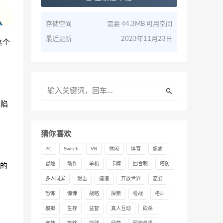
存储空间
需要 44.3MB 可用空间
最近更新
2023年11月23日
这个
候陷
猜你喜欢
PC
Switch
VR
休闲
体育
像素
的
冒险
动作
单机
卡牌
回合制
塔防
多人同屏
射击
建造
开放世界
恋爱
恐怖
惊悚
战略
探索
枪战
格斗
模拟
生存
益智
真人互动
砍杀