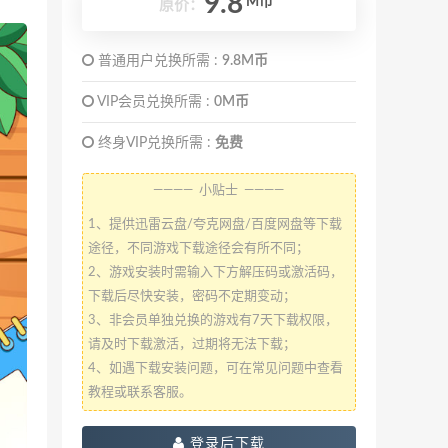
9.8
M币
原价：
普通用户兑换所需 :
9.8M币
VIP会员兑换所需 :
0M币
终身VIP兑换所需 :
免费
———— 小贴士 ————
1、提供迅雷云盘/夸克网盘/百度网盘等下载
途径，不同游戏下载途径会有所不同；
2、游戏安装时需输入下方解压码或激活码，
下载后尽快安装，密码不定期变动；
3、非会员单独兑换的游戏有7天下载权限，
请及时下载激活，过期将无法下载；
4、如遇下载安装问题，可在常见问题中查看
教程或联系客服。
登录后下载