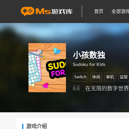
首页
全部游
小孩数独
Sudoku for Kids
Switch
休闲
单机
益智
在无限的数字世
游戏介绍