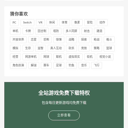
猜你喜欢
PC
Switch
VR
休闲
体育
像素
冒险
动作
单机
卡牌
回合制
塔防
多人同屏
射击
建造
开放世界
恋爱
恐怖
惊悚
战略
探索
枪战
格斗
模拟
生存
益智
真人互动
砍杀
竞技
策略
篮球
经营
网游单机
网球
联机
虚拟现实
街机
视觉小说
角色扮演
解谜
赛车
足球
钓鱼
音乐
飞行
全站游戏免费下载特权
包含每日更新游戏均免费下载
立即查看