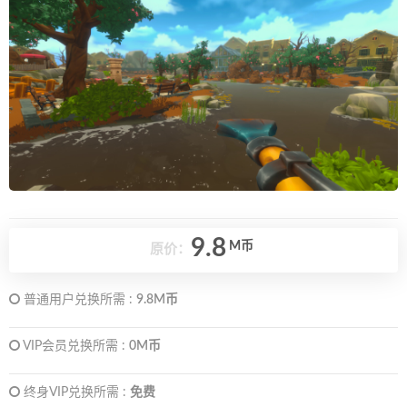
9.8
M币
原价：
普通用户兑换所需 :
9.8M币
VIP会员兑换所需 :
0M币
终身VIP兑换所需 :
免费