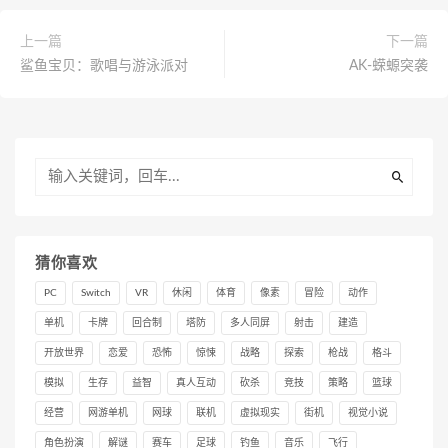
上一篇
下一篇
鲨鱼宝贝：歌唱与游泳派对
AK-蝾螈突袭
猜你喜欢
PC
Switch
VR
休闲
体育
像素
冒险
动作
单机
卡牌
回合制
塔防
多人同屏
射击
建造
开放世界
恋爱
恐怖
惊悚
战略
探索
枪战
格斗
模拟
生存
益智
真人互动
砍杀
竞技
策略
篮球
经营
网游单机
网球
联机
虚拟现实
街机
视觉小说
角色扮演
解谜
赛车
足球
钓鱼
音乐
飞行