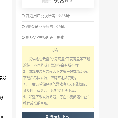
9.8
M币
原价：
普通用户兑换所需 :
9.8M币
VIP会员兑换所需 :
0M币
终身VIP兑换所需 :
免费
———— 小贴士 ————
1、提供迅雷云盘/夸克网盘/百度网盘等下载
途径，不同游戏下载途径会有所不同；
2、游戏安装时需输入下方解压码或激活码，
家要发
下载后尽快安装，密码不定期变动；
3、非会员单独兑换的游戏有7天下载权限，
请及时下载激活，过期将无法下载；
4、如遇下载安装问题，可在常见问题中查看
以
教程或联系客服。
登录后下载