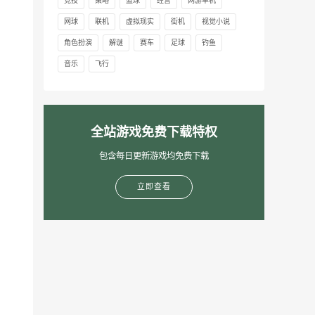
竞技
策略
篮球
经营
网游单机
网球
联机
虚拟现实
街机
视觉小说
角色扮演
解谜
赛车
足球
钓鱼
音乐
飞行
全站游戏免费下载特权
包含每日更新游戏均免费下载
立即查看