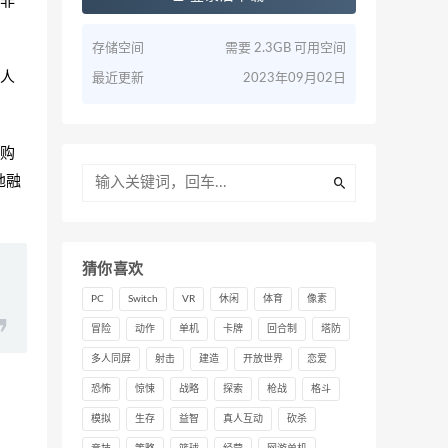
非
存储空间
需要 2.3GB 可用空间
人
最近更新
2023年09月02日
购
地融
猜你喜欢
PC
Switch
VR
休闲
体育
像素
冒险
动作
单机
卡牌
回合制
塔防
多人同屏
射击
建造
开放世界
恋爱
恐怖
惊悚
战略
探索
枪战
格斗
模拟
生存
益智
真人互动
砍杀