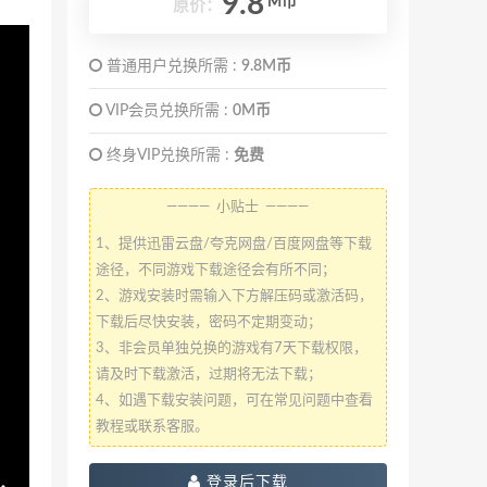
9.8
M币
原价：
普通用户兑换所需 :
9.8M币
VIP会员兑换所需 :
0M币
终身VIP兑换所需 :
免费
———— 小贴士 ————
1、提供迅雷云盘/夸克网盘/百度网盘等下载
途径，不同游戏下载途径会有所不同；
2、游戏安装时需输入下方解压码或激活码，
下载后尽快安装，密码不定期变动；
3、非会员单独兑换的游戏有7天下载权限，
请及时下载激活，过期将无法下载；
4、如遇下载安装问题，可在常见问题中查看
教程或联系客服。
登录后下载