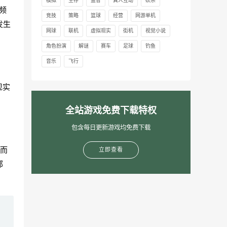
模拟
生存
益智
真人互动
砍杀
音频
竞技
策略
篮球
经营
网游单机
发生
网球
联机
虚拟现实
街机
视觉小说
角色扮演
解谜
赛车
足球
钓鱼
音乐
飞行
现实
全站游戏免费下载特权
包含每日更新游戏均免费下载
而
立即查看
部
。