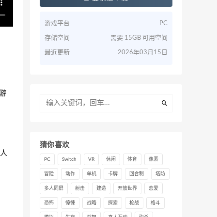
游戏平台
PC
存储空间
需要 15GB 可用空间
最近更新
2026年03月15日
游
猜你喜欢
人
PC
Switch
VR
休闲
体育
像素
冒险
动作
单机
卡牌
回合制
塔防
多人同屏
射击
建造
开放世界
恋爱
恐怖
惊悚
战略
探索
枪战
格斗