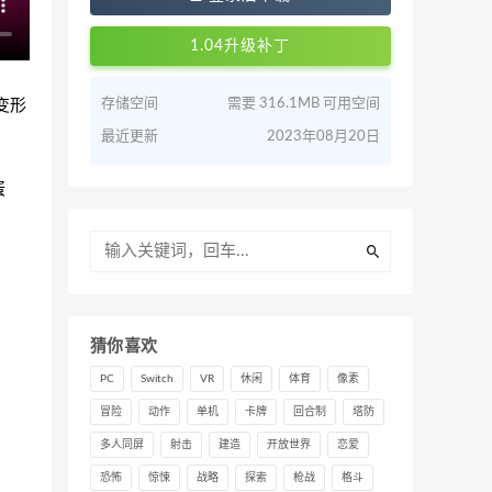
1.04升级补丁
变形
存储空间
需要 316.1MB 可用空间
最近更新
2023年08月20日
蛋
猜你喜欢
PC
Switch
VR
休闲
体育
像素
冒险
动作
单机
卡牌
回合制
塔防
多人同屏
射击
建造
开放世界
恋爱
恐怖
惊悚
战略
探索
枪战
格斗