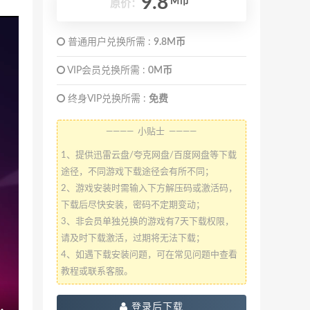
9.8
M币
原价：
普通用户兑换所需 :
9.8M币
VIP会员兑换所需 :
0M币
终身VIP兑换所需 :
免费
———— 小贴士 ————
1、提供迅雷云盘/夸克网盘/百度网盘等下载
途径，不同游戏下载途径会有所不同；
2、游戏安装时需输入下方解压码或激活码，
下载后尽快安装，密码不定期变动；
3、非会员单独兑换的游戏有7天下载权限，
请及时下载激活，过期将无法下载；
4、如遇下载安装问题，可在常见问题中查看
教程或联系客服。
登录后下载