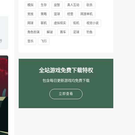
模拟
生存
益智
真人互动
砍杀
竞技
策略
篮球
经营
网游单机
网球
联机
虚拟现实
街机
视觉小说
角色扮演
解谜
赛车
足球
钓鱼
音乐
飞行
全站游戏免费下载特权
包含每日更新游戏均免费下载
立即查看