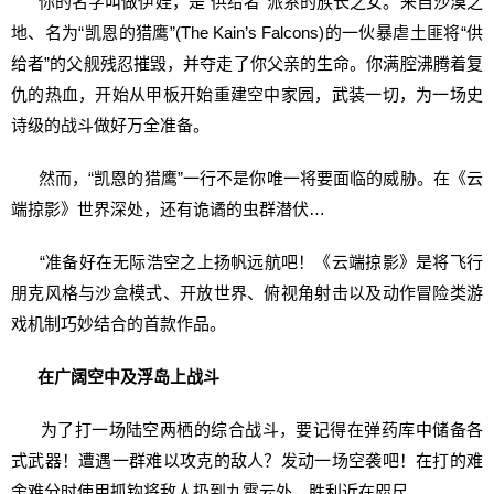
你的名字叫做伊娃，是“供给者”派系的族长之女。来自沙漠之
地、名为“凯恩的猎鹰”(The Kain’s Falcons)的一伙暴虐土匪将“供
给者”的父舰残忍摧毁，并夺走了你父亲的生命。你满腔沸腾着复
仇的热血，开始从甲板开始重建空中家园，武装一切，为一场史
诗级的战斗做好万全准备。
然而，“凯恩的猎鹰”一行不是你唯一将要面临的威胁。在《云
端掠影》世界深处，还有诡谲的虫群潜伏…
“准备好在无际浩空之上扬帆远航吧！《云端掠影》是将飞行
朋克风格与沙盒模式、开放世界、俯视角射击以及动作冒险类游
戏机制巧妙结合的首款作品。
在广阔空中及浮岛上战斗
为了打一场陆空两栖的综合战斗，要记得在弹药库中储备各
式武器！遭遇一群难以攻克的敌人？发动一场空袭吧！在打的难
舍难分时使用抓钩将敌人扔到九霄云外，胜利近在咫尺。