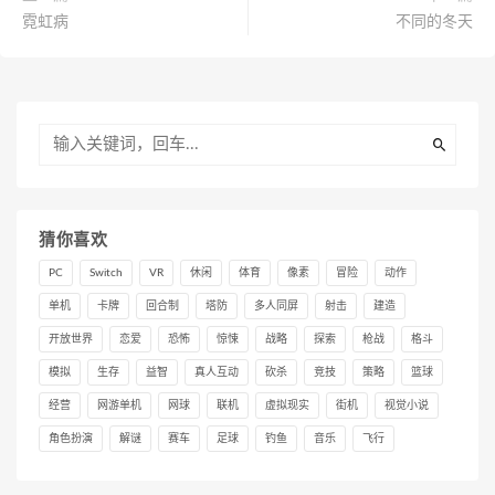
霓虹病
不同的冬天
猜你喜欢
PC
Switch
VR
休闲
体育
像素
冒险
动作
单机
卡牌
回合制
塔防
多人同屏
射击
建造
开放世界
恋爱
恐怖
惊悚
战略
探索
枪战
格斗
模拟
生存
益智
真人互动
砍杀
竞技
策略
篮球
经营
网游单机
网球
联机
虚拟现实
街机
视觉小说
角色扮演
解谜
赛车
足球
钓鱼
音乐
飞行