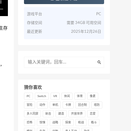
游戏平台
PC
存储空间
需要 34GB 可用空间
将生存
最近更新
2025年12月26日
，
猜你喜欢
PC
Switch
VR
休闲
体育
像素
冒险
动作
单机
卡牌
回合制
塔防
多人同屏
射击
建造
开放世界
恋爱
恐怖
惊悚
战略
探索
枪战
格斗