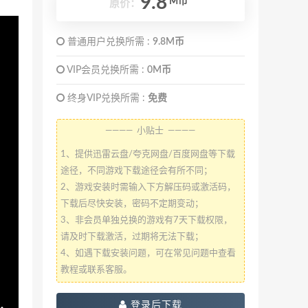
9.8
M币
原价：
普通用户兑换所需 :
9.8M币
VIP会员兑换所需 :
0M币
终身VIP兑换所需 :
免费
———— 小贴士 ————
1、提供迅雷云盘/夸克网盘/百度网盘等下载
途径，不同游戏下载途径会有所不同；
2、游戏安装时需输入下方解压码或激活码，
下载后尽快安装，密码不定期变动；
3、非会员单独兑换的游戏有7天下载权限，
请及时下载激活，过期将无法下载；
4、如遇下载安装问题，可在常见问题中查看
教程或联系客服。
登录后下载