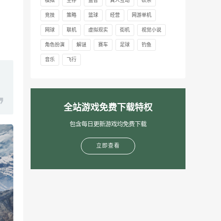
模拟
生存
益智
真人互动
砍杀
竞技
策略
篮球
经营
网游单机
网球
联机
虚拟现实
街机
视觉小说
角色扮演
解谜
赛车
足球
钓鱼
音乐
飞行
全站游戏免费下载特权
包含每日更新游戏均免费下载
立即查看