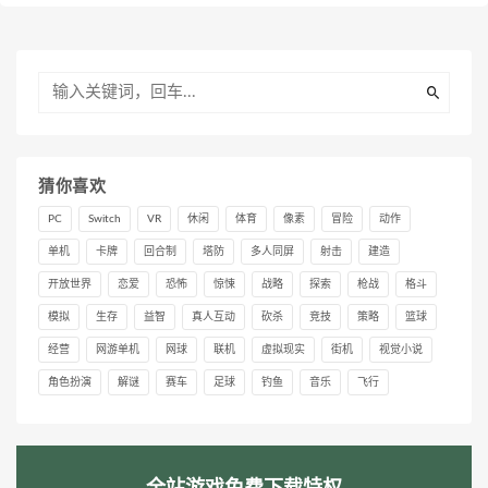
猜你喜欢
PC
Switch
VR
休闲
体育
像素
冒险
动作
单机
卡牌
回合制
塔防
多人同屏
射击
建造
开放世界
恋爱
恐怖
惊悚
战略
探索
枪战
格斗
模拟
生存
益智
真人互动
砍杀
竞技
策略
篮球
经营
网游单机
网球
联机
虚拟现实
街机
视觉小说
角色扮演
解谜
赛车
足球
钓鱼
音乐
飞行