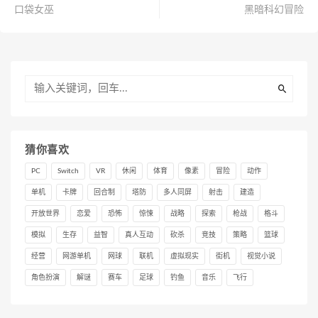
口袋女巫
黑暗科幻冒险
猜你喜欢
PC
Switch
VR
休闲
体育
像素
冒险
动作
单机
卡牌
回合制
塔防
多人同屏
射击
建造
开放世界
恋爱
恐怖
惊悚
战略
探索
枪战
格斗
模拟
生存
益智
真人互动
砍杀
竞技
策略
篮球
经营
网游单机
网球
联机
虚拟现实
街机
视觉小说
角色扮演
解谜
赛车
足球
钓鱼
音乐
飞行