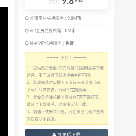
9.8
M币
原价：
普通用户兑换所需 :
9.8M币
VIP会员兑换所需 :
0M币
终身VIP兑换所需 :
免费
———— 小贴士 ————
1、提供迅雷云盘/夸克网盘/百度网盘等下载
途径，不同游戏下载途径会有所不同；
2、游戏安装时需输入下方解压码或激活码，
下载后尽快安装，密码不定期变动；
3、非会员单独兑换的游戏有7天下载权限，
请及时下载激活，过期将无法下载；
4、如遇下载安装问题，可在常见问题中查看
教程或联系客服。
登录后下载