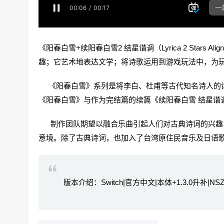
《阳春白雪+续阳春白雪2 结星谐调（Lyrica 2 Sta
趣；它艺术地表达文学；将诗歌运用到游戏玩法中，为
《阳春白雪》系列是将李白、杜甫等古代知名诗人的诗
《阳春白雪》与作为完结篇的续篇《续阳春白雪 结星谐调
制作团队期望以融合乐曲引起人们对古典诗词的兴趣，
意境。除了古典诗词，也加入了台湾原住民音乐及日语
版本介绍：Switch|官方中文|本体+1.3.0升补|NSZ