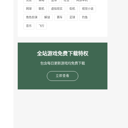
竞技
策略
篮球
经营
网游单机
网球
联机
虚拟现实
街机
视觉小说
角色扮演
解谜
赛车
足球
钓鱼
音乐
飞行
全站游戏免费下载特权
包含每日更新游戏均免费下载
立即查看