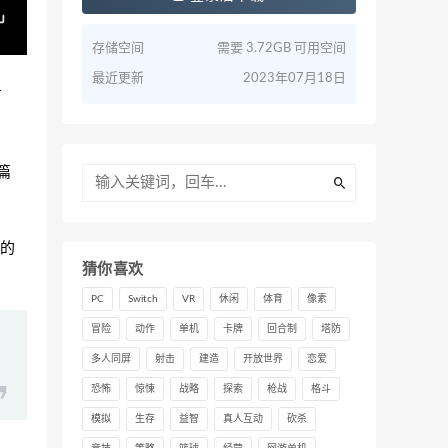
存储空间
需要 3.72GB 可用空间
最近更新
2023年07月18日
有
篇
的
猜你喜欢
PC
Switch
VR
休闲
体育
像素
冒险
动作
单机
卡牌
回合制
塔防
多人同屏
射击
建造
开放世界
恋爱
恐怖
惊悚
战略
探索
枪战
格斗
模拟
生存
益智
真人互动
砍杀