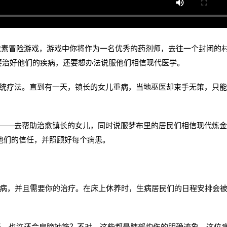
美细致的像素冒险游戏，游戏中你将作为一名优秀的药剂师，去往一个封闭的
要治好他们的疾病，还要想办法说服他们相信现代医学。
疗法。直到有一天，镇长的女儿重病，当地巫医却束手无策，只能
—去帮助治愈镇长的女儿，同时说服梦布里的居民们相信现代炼金
他们的信任，并照顾好每个病患。
病，并且需要你的治疗。在床上休养时，生病居民们的日程安排会
。也许还会肩膀抽筋？不对，这些都是肺部灼伤的明确迹象。这位