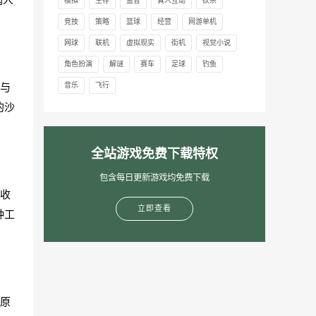
模拟
生存
益智
真人互动
砍杀
竞技
策略
篮球
经营
网游单机
网球
联机
虚拟现实
街机
视觉小说
角色扮演
解谜
赛车
足球
钓鱼
与
音乐
飞行
的沙
全站游戏免费下载特权
包含每日更新游戏均免费下载
收
立即查看
种工
原