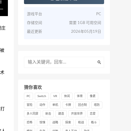
游戏平台
PC
存储空间
需要 1GB 可用空间
村庄
最近更新
2026年05月19日
被
术
猜你喜欢
PC
Switch
VR
休闲
体育
像素
冒险
动作
单机
卡牌
回合制
塔防
被打
多人同屏
射击
建造
开放世界
恋爱
恐怖
惊悚
战略
探索
枪战
格斗
病人