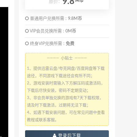
9.8
M币
原价：
普通用户兑换所需 :
9.8M币
VIP会员兑换所需 :
0M币
终身VIP兑换所需 :
免费
———— 小贴士 ————
1、提供迅雷云盘/夸克网盘/百度网盘等下载
途径，不同游戏下载途径会有所不同；
2、游戏安装时需输入下方解压码或激活码，
下载后尽快安装，密码不定期变动；
3、非会员单独兑换的游戏有7天下载权限，
请及时下载激活，过期将无法下载；
4、如遇下载安装问题，可在常见问题中查看
教程或联系客服。
登录后下载