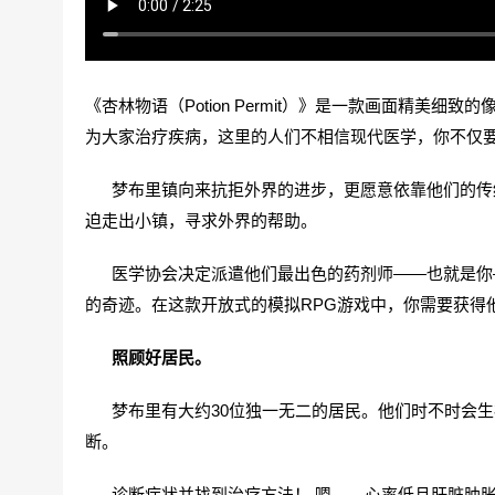
《杏林物语（Potion Permit）》是一款画面精
为大家治疗疾病，这里的人们不相信现代医学，你不仅
梦布里镇向来抗拒外界的进步，更愿意依靠他们的传统
迫走出小镇，寻求外界的帮助。
医学协会决定派遣他们最出色的药剂师——也就是你—
的奇迹。在这款开放式的模拟RPG游戏中，你需要获得
照顾好居民。
梦布里有大约30位独一无二的居民。他们时不时会生
断。
诊断症状并找到治疗方法！ 嗯……心率低且肝脏肿胀