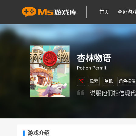
首页
全部游
杏林物语
Potion Permit
PC
像素
单机
角色扮演
说服他们相信现
游戏介绍