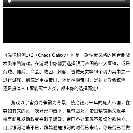
《混沌银河1+2（Chaos Galaxy）》是一款像素风格的回合制战
术类策略游戏。在游戏中你需要选择银河帝国的四大藩镇，或是
海贼、佣兵、商会、教团、刺客、智械天灾等14个势力其中之一
进行游戏，到底是重振帝国、还是推翻帝国，是建立教会统治，
还是扮演人工智能灭亡人类，都由你的选择而定！
游戏以宇宙势力争霸为背景，统治银河千年的庞大帝国，在
突如其来的第一次异形冲击下，皇帝战死，帝国精锐损失近半。
权臣趁乱发动政变夺取了朝政，帝国各处藩属不服纷纷欲独立，
自此银河动荡不已，群雄逐鹿银河的时代已来临，你是否已经做