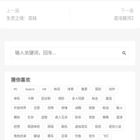
上一篇
下一篇
生灵之境：亚娃
混沌银河2
猜你喜欢
PC
Switch
VR
休闲
体育
像素
冒险
动作
单机
卡牌
回合制
塔防
多人同屏
射击
建造
开放世界
恋爱
恐怖
惊悚
战略
探索
枪战
格斗
模拟
生存
益智
真人互动
砍杀
竞技
策略
篮球
经营
网游单机
网球
联机
虚拟现实
街机
视觉小说
角色扮演
解谜
赛车
足球
钓鱼
音乐
飞行