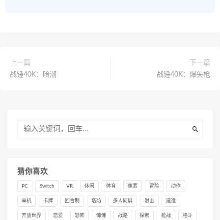
上一篇
下一篇
战锤40K：暗潮
战锤40K：爆矢枪
猜你喜欢
PC
Switch
VR
休闲
体育
像素
冒险
动作
单机
卡牌
回合制
塔防
多人同屏
射击
建造
开放世界
恋爱
恐怖
惊悚
战略
探索
枪战
格斗