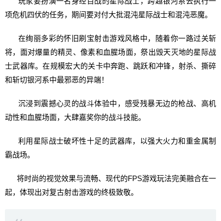
玩家要扮演一名身经百战的星际战士，跨越银河系去执行一
项危机四伏的任务，期间要对付大批混沌星际战士和混沌恶魔。
在绚丽多彩的怀旧刷宝射击游戏风格中，随着你一路过关斩
将，面对爆量的精灵、像素和血腥场面，祭出毁天灭地的星际战
士武器库。在规模宏大的关卡中奔跑、跳跃和冲锋，射杀、撕碎
和斩切银河系中最邪恶的异端！
沉浸到震撼心灵的战斗体验中，感受残暴无边的枪战、高机
动性和血腥场面，大肆嘉奖你的战斗技能。
利用星际战士破坏性十足的武器库，以强大火力和重金属制
霸战场。
将时尚的视觉效果与流畅、现代的FPS游戏玩法完美融合在一
起，体现出对复古射击游戏的终极致敬。