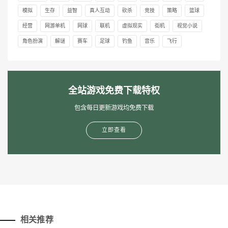
模拟
生存
益智
真人互动
砍杀
竞技
策略
篮球
经营
网游单机
网球
联机
虚拟现实
街机
视觉小说
角色扮演
解谜
赛车
足球
钓鱼
音乐
飞行
全站游戏免费下载特权
包含每日更新游戏均免费下载
立即查看
相关推荐